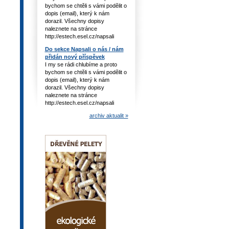
bychom se chtěli s vámi podělit o
dopis (email), který k nám
dorazil. Všechny dopisy
naleznete na stránce
http://estech.esel.cz/napsali
Do sekce Napsali o nás / nám
přidán nový příspěvek
I my se rádi chlubíme a proto
bychom se chtěli s vámi podělit o
dopis (email), který k nám
dorazil. Všechny dopisy
naleznete na stránce
http://estech.esel.cz/napsali
archiv aktualit »