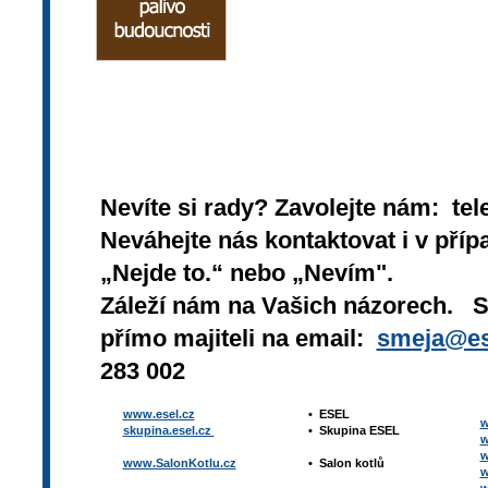
Nevíte si rady? Zavolejte nám: tel
Neváhejte nás kontaktovat i v přípa
„Nejde to.“ nebo „Nevím".
Záleží nám na Vašich názorech. 
přímo majiteli na email:
smeja@es
283 002
www.esel.cz
•
ESEL
w
skupina.esel.cz
•
Skupina ESEL
w
w
www.SalonKotlu.cz
•
Salon kotlů
w