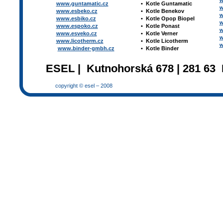
w
www.guntamatic.cz
•
Kotle
Guntamatic
w
www.esbeko.cz
•
Kotle
Benekov
w
www.esbiko.cz
•
Kotle Opop Biopel
w
www.espoko.cz
•
Kotle Ponast
w
www.esveko.cz
•
Kotle Verner
w
www.licotherm.cz
•
Kotle Licotherm
w
www.binder-gmbh.cz
•
Kotle Binder
ESEL | Kutnohorská 678 | 281 63 
copyright © esel – 2008