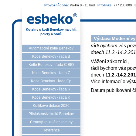
Provozní doba:
Po-Pá 8 - 15 hod
Infolinka:
777 283 009
Kotelny s kotli Benekov na uhlí,
pelety a obilí.
Výstava Moderní vy
rádi bychom vás pozv
Automatické kotle Benekov
dnech 11.2.-14.2.201
Kotle Benekov - řada B
Vážení zákazníci,
Kotle Benekov - řada C BIO
rádi bychom vás poz
Kotle Benekov - řada C
dnech
11
.
2.-14.2.20
Více informací o výs
Kotle Benekov - řada Cp
Kotle Benekov - řada R
Datum publikování č
Kotle Benekov - řada K
Kotlíkové dotace 2026
Příslušenství kotlů Benekov
Cenový kalkulátor kotelny
Reference