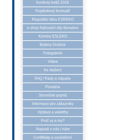
Kontroly kotlů 2026
Poptávkový formulář
Regulátor tahu ESREKO
e-shop Náhradní díly Benekov
Komíny ESLEKO
Bojlery Dražice
Fotogalerie
Videa
Ke stažení
FAQ / Rady a nápady
Poradna
Slovníček pojmů
Informace pro zákazníky
Výstavy a veletrhy
Proč vy a my?
Napsali o nás / nám
Certifikáty a osvědčení