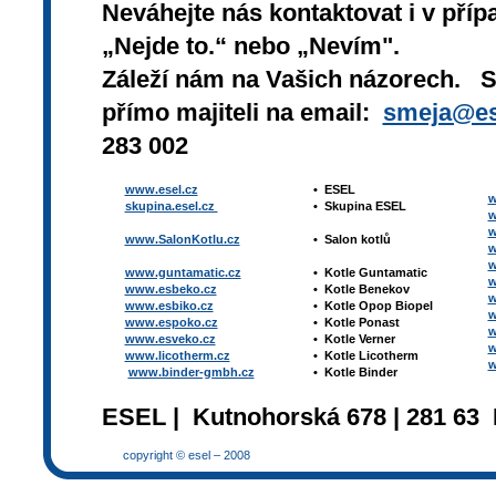
Neváhejte nás kontaktovat i v přípa
„Nejde to.“ nebo „Nevím".
Záleží nám na Vašich názorech. 
přímo majiteli na email:
smeja@es
283 002
www.esel.cz
•
ESEL
w
skupina.esel.cz
•
Skupina ESEL
w
w
www.SalonKotlu.cz
•
Salon kotlů
w
w
www.guntamatic.cz
•
Kotle
Guntamatic
w
www.esbeko.cz
•
Kotle
Benekov
w
www.esbiko.cz
•
Kotle Opop Biopel
w
www.espoko.cz
•
Kotle Ponast
w
www.esveko.cz
•
Kotle Verner
w
www.licotherm.cz
•
Kotle Licotherm
w
www.binder-gmbh.cz
•
Kotle Binder
ESEL | Kutnohorská 678 | 281 63 
copyright © esel – 2008