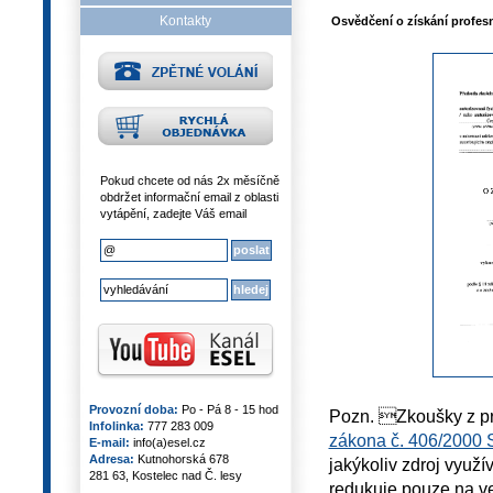
Kontakty
Osvědčení o získání profesn
Pokud chcete od nás 2x měsíčně
obdržet informační email z oblasti
vytápění, zadejte Váš email
Provozní doba:
Po - Pá 8 - 15 hod
Pozn. Zkoušky z pro
Infolinka:
777 283 009
zákona č. 406/2000 
E-mail:
info(a)esel.cz
Adresa:
Kutnohorská 678
jakýkoliv zdroj využí
281 63, Kostelec nad Č. lesy
redukuje pouze na ve