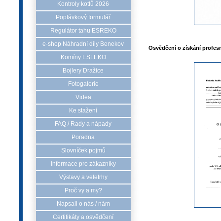
Kontroly kotlů 2026
Poptávkový formulář
Regulátor tahu ESREKO
e-shop Náhradní díly Benekov
Osvědčení o získání profesn
Komíny ESLEKO
Bojlery Dražice
Fotogalerie
Videa
Ke stažení
FAQ / Rady a nápady
Poradna
Slovníček pojmů
Informace pro zákazníky
Výstavy a veletrhy
Proč vy a my?
Napsali o nás / nám
Certifikáty a osvědčení