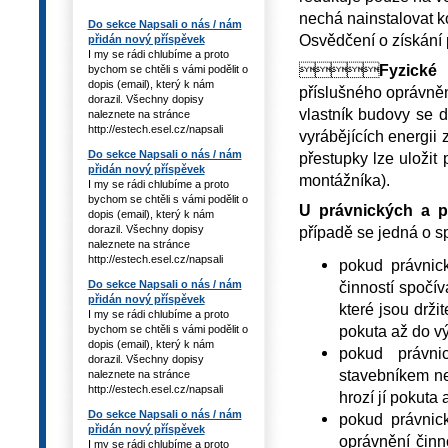
nechá nainstalovat ko
Do sekce Napsali o nás / nám
Osvědčení o získání 
přidán nový příspěvek
I my se rádi chlubíme a proto

Fyzické
bychom se chtěli s vámi podělit o
dopis (email), který k nám
příslušného oprávněn
dorazil. Všechny dopisy
vlastník budovy se d
naleznete na stránce
http://estech.esel.cz/napsali
vyrábějících energii
Do sekce Napsali o nás / nám
přestupky lze uložit
přidán nový příspěvek
montážníka).
I my se rádi chlubíme a proto
bychom se chtěli s vámi podělit o
U právnických a p
dopis (email), který k nám
případě se jedná o sp
dorazil. Všechny dopisy
naleznete na stránce
http://estech.esel.cz/napsali
pokud právnick
činností spočív
Do sekce Napsali o nás / nám
přidán nový příspěvek
které jsou držit
I my se rádi chlubíme a proto
pokuta až do v
bychom se chtěli s vámi podělit o
dopis (email), který k nám
pokud právni
dorazil. Všechny dopisy
stavebníkem ne
naleznete na stránce
http://estech.esel.cz/napsali
hrozí jí pokuta
Do sekce Napsali o nás / nám
pokud právnic
přidán nový příspěvek
oprávnění činn
I my se rádi chlubíme a proto