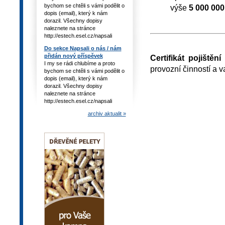
bychom se chtěli s vámi podělit o
výše
5 000 000
dopis (email), který k nám
dorazil. Všechny dopisy
naleznete na stránce
http://estech.esel.cz/napsali
Do sekce Napsali o nás / nám
přidán nový příspěvek
Certifikát pojištěn
I my se rádi chlubíme a proto
provozní činností a 
bychom se chtěli s vámi podělit o
dopis (email), který k nám
dorazil. Všechny dopisy
naleznete na stránce
http://estech.esel.cz/napsali
archiv aktualit »