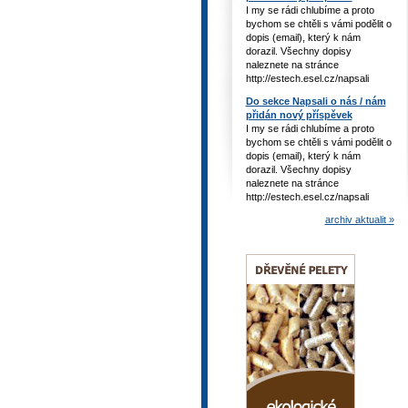
I my se rádi chlubíme a proto
bychom se chtěli s vámi podělit o
dopis (email), který k nám
dorazil. Všechny dopisy
naleznete na stránce
http://estech.esel.cz/napsali
Do sekce Napsali o nás / nám
přidán nový příspěvek
I my se rádi chlubíme a proto
bychom se chtěli s vámi podělit o
dopis (email), který k nám
dorazil. Všechny dopisy
naleznete na stránce
http://estech.esel.cz/napsali
archiv aktualit »