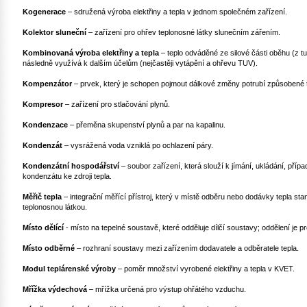
Kogenerace
– sdružená výroba elektřiny a tepla v jednom společném zařízení.
Kolektor sluneční
– zařízení pro ohřev teplonosné látky slunečním zářením.
Kombinovaná výroba elektřiny a tepla
– teplo odváděné ze silové části oběhu (z t
následně využívá k dalším účelům (nejčastěji vytápění a ohřevu TUV).
Kompenzátor
– prvek, který je schopen pojmout dálkové změny potrubí způsobené te
Kompresor
– zařízení pro stlačování plynů.
Kondenzace
– přeměna skupenství plynů a par na kapalinu.
Kondenzát
– vysrážená voda vzniklá po ochlazení páry.
Kondenzátní hospodářství
– soubor zařízení, která slouží k jímání, ukládání, pří
kondenzátu ke zdroji tepla.
Měřič tepla
– integrační měřící přístroj, který v místě odběru nebo dodávky tepla st
teplonosnou látkou.
Místo dělící
- místo na tepelné soustavě, které odděluje dílčí soustavy; oddělení je
Místo odběrné
– rozhraní soustavy mezi zařízením dodavatele a odběratele tepla.
Modul teplárenské výroby
– poměr množství vyrobené elektřiny a tepla v KVET.
Mřížka výdechová
– mřížka určená pro výstup ohřátého vzduchu.