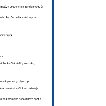
motě, v podzemních zdrojích vody či
ím hrdlem čerpadla, vztažený na
umožňující:
nem.
držení určité složky ze směsi,
odu tepla, vody, plynu ap.
sáván erekčním účinkem palivových
e na keramické nebo litinové části a