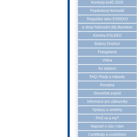
Kontroly kotlů 2026
Poptávkový formulář
Regulátor tahu ESREKO
e-shop Náhradní díly Benekov
Komíny ESLEKO
Bojlery Dražice
Fotogalerie
Videa
Ke stažení
FAQ / Rady a nápady
Poradna
Slovníček pojmů
Informace pro zákazníky
Výstavy a veletrhy
Proč vy a my?
Napsali o nás / nám
Certifikáty a osvědčení