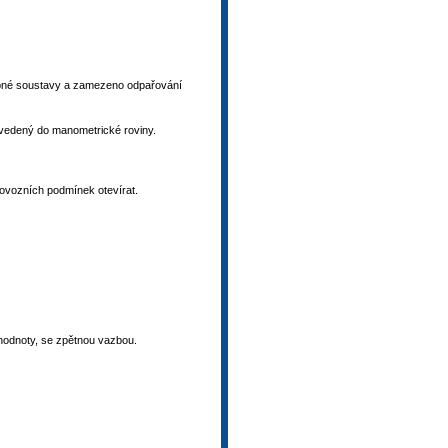
otopné soustavy a zamezeno odpařování
řevedený do manometrické roviny.
provozních podmínek otevírat.
í hodnoty, se zpětnou vazbou.