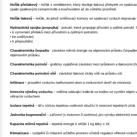
Hořák přetlakový
– hořák s ventilátorem, který dociluje tlakový přebytek ve spalova
spalin spalinovými cestami kotle a kouřovodem až do volného prostředí.
Hořák tlakový
– hořák, do jehož směšovací komory se spalovací vzduch dopravuje
Hydraulická spojka (propojka)
- potrubí, které propojuje přívodní a zpětné potrubí.
• k vyrovnání přetlaků mezi přívodním a zpětným potrubím,
• ke směšování,
• k přepouštění.
Charakteristika čerpadla
- závislost měrné energie na objemovém průtoku čerpadlem
objemovém průtoku.
Charakteristika potrubí
- graficky vyjádřená závislost mezi průtokem a tlakovými (h
Charakteristika potrubní sítě
- závislost tlakové ztráty sítě na průtoku sítí.
Infiltrace
– proudění vzduchu netěsnostmi oken a venkovních dveří do místnosti.
Intenzita výměny vzduchu
– veličina udávající kolikrát za hodinu se vymění objem
větracím vzduchem.
Izolace tepelná
– díl s nízkou tepelnou vodivostí sloužící k omezení tepelných ztrát.
Jednotka kogenerační
– zařízení (s motorem či turbínou) pro výrobu elektrické ene
Kapacita měrná tepelná
– tepelná energie k ohřátí 1 kg látky o 1K.
Klimatizace
– vytápění či chlazení určitého prostoru včetně regulace vlhkosti vzduc