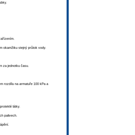
rubky.
 zařízením.
ém okamžiku stejný průtok vody.
m za jednotku času.
m rozdílu na armatuře 100 kPa a
roteklé látky.
ích palivech.
tápění.