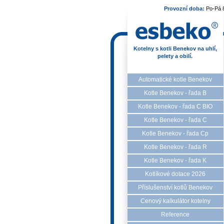
Provozní doba:
Po-Pá 
Kotelny s kotli Benekov na uhlí,
pelety a obilí.
Automatické kotle Benekov
Kotle Benekov - řada B
Kotle Benekov - řada C BIO
Kotle Benekov - řada C
Kotle Benekov - řada Cp
Kotle Benekov - řada R
Kotle Benekov - řada K
Kotlíkové dotace 2026
Příslušenství kotlů Benekov
Cenový kalkulátor kotelny
Reference