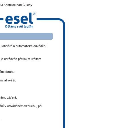
3 Kostelec nad Č. lesy
ru ohniště a automatické odvádění
je udržován přetlak v určitém
pném okruhu.
enciál vyšší.
nímu záření.
ětrání v odváděném vzduchu, při
.