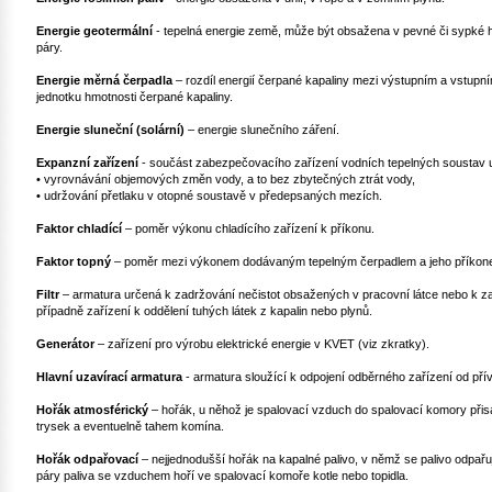
Energie geotermální
- tepelná energie země, může být obsažena v pevné či sypké h
páry.
Energie měrná čerpadla
– rozdíl energií čerpané kapaliny mezi výstupním a vstupn
jednotku hmotnosti čerpané kapaliny.
Energie sluneční (solární)
– energie slunečního záření.
Expanzní zařízení
- součást zabezpečovacího zařízení vodních tepelných soustav 
• vyrovnávání objemových změn vody, a to bez zbytečných ztrát vody,
• udržování přetlaku v otopné soustavě v předepsaných mezích.
Faktor chladící
– poměr výkonu chladícího zařízení k příkonu.
Faktor topný
– poměr mezi výkonem dodávaným tepelným čerpadlem a jeho příko
Filtr
– armatura určená k zadržování nečistot obsažených v pracovní látce nebo k za
případně zařízení k oddělení tuhých látek z kapalin nebo plynů.
Generátor
– zařízení pro výrobu elektrické energie v KVET (viz zkratky).
Hlavní uzavírací armatura
- armatura sloužící k odpojení odběrného zařízení od přív
Hořák atmosférický
– hořák, u něhož je spalovací vzduch do spalovací komory při
trysek a eventuelně tahem komína.
Hořák odpařovací
– nejjednodušší hořák na kapalné palivo, v němž se palivo odpařuj
páry paliva se vzduchem hoří ve spalovací komoře kotle nebo topidla.