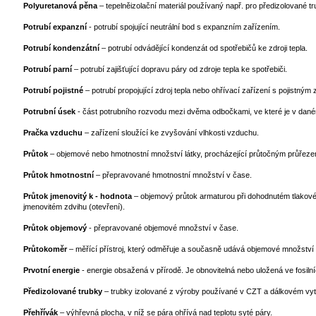
Polyuretanová pěna
– tepelněizolační materiál používaný např. pro předizolované t
Potrubí expanzní
- potrubí spojující neutrální bod s expanzním zařízením.
Potrubí kondenzátní
– potrubí odvádějící kondenzát od spotřebičů ke zdroji tepla.
Potrubí parní
– potrubí zajišťující dopravu páry od zdroje tepla ke spotřebiči.
Potrubí pojistné
– potrubí propojující zdroj tepla nebo ohřívací zařízení s pojistným
Potrubní úsek
- část potrubního rozvodu mezi dvěma odbočkami, ve které je v dan
Pračka vzduchu
– zařízení sloužící ke zvyšování vlhkosti vzduchu.
Průtok
– objemové nebo hmotnostní množství látky, procházející průtočným průřeze
Průtok hmotnostní
– přepravované hmotnostní množství v čase.
Průtok jmenovitý k - hodnota
– objemový průtok armaturou při dohodnutém tlakové
jmenovitém zdvihu (otevření).
Průtok objemový
- přepravované objemové množství v čase.
Průtokoměr
– měřící přístroj, který odměřuje a současně udává objemové množství p
Prvotní energie
- energie obsažená v přírodě. Je obnovitelná nebo uložená ve fosiln
Předizolované trubky
– trubky izolované z výroby používané v CZT a dálkovém vy
Přehřívák
– výhřevná plocha, v níž se pára ohřívá nad teplotu syté páry.