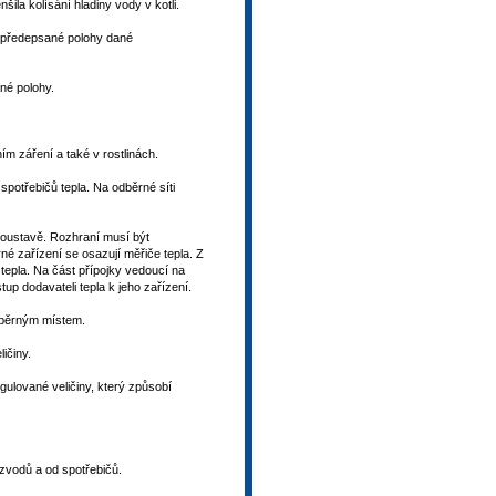
la kolísání hladiny vody v kotli.
o předepsané polohy dané
né polohy.
m záření a také v rostlinách.
spotřebičů tepla. Na odběrné síti
soustavě. Rozhraní musí být
é zařízení se osazují měřiče tepla. Z
epla. Na část přípojky vedoucí na
up dodavateli tepla k jeho zařízení.
odběrným místem.
ičiny.
ulované veličiny, který způsobí
zvodů a od spotřebičů.