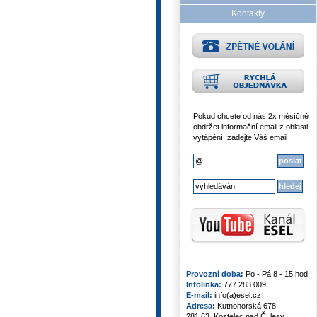
Kontakty
Pokud chcete od nás 2x měsíčně
obdržet informační email z oblasti
vytápění, zadejte Váš email
Provozní doba:
Po - Pá 8 - 15 hod
Infolinka:
777 283 009
E-mail:
info(a)esel.cz
Adresa:
Kutnohorská 678
281 63, Kostelec nad Č. lesy