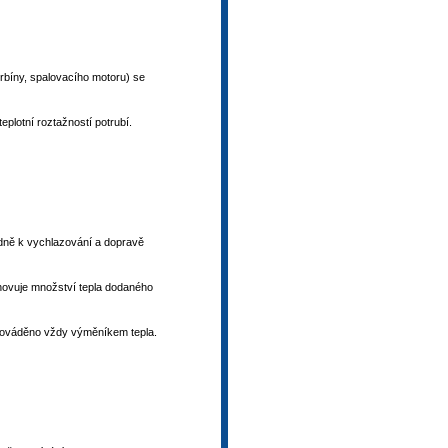
urbíny, spalovacího motoru) se
plotní roztažností potrubí.
padně k vychlazování a dopravě
anovuje množství tepla dodaného
 prováděno vždy výměníkem tepla.