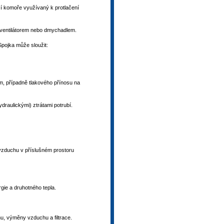
cí komoře využívaný k protlačení
 ventilátorem nebo dmychadlem.
 Spojka může sloužit:
, případně tlakového přínosu na
ydraulickými) ztrátami potrubí.
 vzduchu v příslušném prostoru
rgie a druhotného tepla.
hu, výměny vzduchu a filtrace.