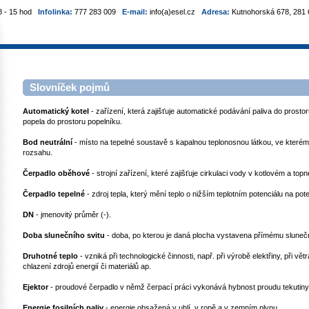
8 - 15 hod
Infolinka:
777 283 009
E-mail:
info(a)esel.cz
Adresa:
Kutnohorská 678, 281 6
Slovníček pojmů
Automatický kotel
- zařízení, která zajišťuje automatické podávání paliva do prosto
popela do prostoru popelníku.
Bod neutrální
- místo na tepelné soustavě s kapalnou teplonosnou látkou, ve kterém 
rozsahu.
Čerpadlo oběhové
- strojní zařízení, které zajišťuje cirkulaci vody v kotlovém a to
Čerpadlo tepelné
- zdroj tepla, který mění teplo o nižším teplotním potenciálu na pot
DN
- jmenovitý průměr (-).
Doba slunečního svitu
- doba, po kterou je daná plocha vystavena přímému sluneč
Druhotné teplo
- vzniká při technologické činnosti, např. při výrobě elektřiny, při v
chlazení zdrojů energií či materiálů ap.
Ejektor
- proudové čerpadlo v němž čerpací práci vykonává hybnost proudu tekutiny
Energie fosilních paliv
- energie obsažená v uhlí, v ropě a v zemním plynu.