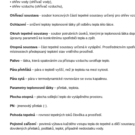
• ohřev vody (ohřívač vody),
• ohřev vzduchu (ohřívač vzduchu),
Ohřívací soustava
- soubor koncových částí tepelné soustavy určený pro ohřev vzd
Ochlazení
– snížení teploty teplonosné látky při odběru tepla této látce.
Okruh tepelné soustavy
- soubor potrubních úseků, kterými je teplonosná látka do
úpravny parametrů ke konkrétnímu spotřebiči tepla a zpět.
Otopná soustava
– část tepelné soustavy určená k vytápění. Prostřednictvím spotřeb
místnostech předepsaný teplotní stav vnitřního prostředí.
Palivo
– látka, která spalováním za přístupu vzduchu uvolňuje teplo.
Pára přehřátá
– pára o teplotě vyšší, než je teplota na mezi sytosti.
Pára sytá
– pára v termodynamické rovnováze se svou kapalinou.
Parametry teplonosné látky
– přetlak, teplota.
Plocha otopná
– plocha sdílející teplo do vytápěného prostoru.
PN
- jmenovitý přetlak (-).
Pohoda tepelná
– rovnost tepelných toků člověka a prostředí.
Pojistné zařízení
- povinná výbava každého vstupu tepla do tepelné a dílčí soustavy,
dovolených přetlaků, podtlaků, teplot, případně nedostatku vody.