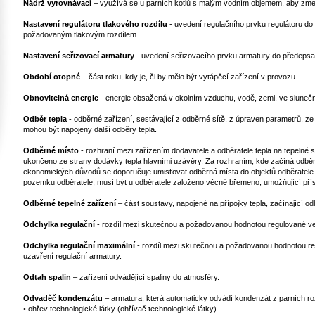
Nádrž vyrovnávací
– využívá se u parních kotlů s malým vodním objemem, aby zmenši
Nastavení regulátoru tlakového rozdílu
- uvedení regulačního prvku regulátoru d
požadovaným tlakovým rozdílem.
Nastavení seřizovací armatury
- uvedení seřizovacího prvku armatury do předepsa
Období otopné
– část roku, kdy je, či by mělo být vytápěcí zařízení v provozu.
Obnovitelná energie
- energie obsažená v okolním vzduchu, vodě, zemi, ve sluneční
Odběr tepla
- odběrné zařízení, sestávající z odběrné sítě, z úpraven parametrů, ze 
mohou být napojeny další odběry tepla.
Odběrné místo
- rozhraní mezi zařízením dodavatele a odběratele tepla na tepelné 
ukončeno ze strany dodávky tepla hlavními uzávěry. Za rozhraním, kde začíná odběrn
ekonomických důvodů se doporučuje umisťovat odběrná místa do objektů odběratele t
pozemku odběratele, musí být u odběratele založeno věcné břemeno, umožňující příst
Odběrné tepelné zařízení
– část soustavy, napojené na přípojky tepla, začínající 
Odchylka regulační
- rozdíl mezi skutečnou a požadovanou hodnotou regulované vel
Odchylka regulační maximální
- rozdíl mezi skutečnou a požadovanou hodnotou reg
uzavření regulační armatury.
Odtah spalin
– zařízení odvádějící spaliny do atmosféry.
Odvaděč kondenzátu
– armatura, která automaticky odvádí kondenzát z parních ro
• ohřev technologické látky (ohřívač technologické látky).