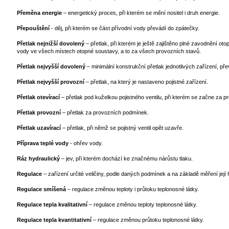
Přeměna energie
– energetický proces, při kterém se mění nositel i druh energie.
Přepouštění
- děj, při kterém se část přívodní vody převádí do zpátečky.
Přetlak nejnižší dovolený
– přetlak, při kterém je ještě zajištěno plné zavodnění 
vody ve všech místech otopné soustavy, a to za všech provozních stavů.
Přetlak nejvyšší dovolený
– minimální konstrukční přetlak jednotlivých zařízení, p
Přetlak nejvyšší provozní
– přetlak, na který je nastaveno pojistné zařízení.
Přetlak otevírací
– přetlak pod kuželkou pojistného ventilu, při kterém se začne za 
Přetlak provozní
– přetlak za provozních podmínek.
Přetlak uzavírací
– přetlak, při němž se pojistný ventil opět uzavře.
Příprava teplé vody
- ohřev vody.
Ráz hydraulický
– jev, při kterém dochází ke značnému nárůstu tlaku.
Regulace
– zařízení určité veličiny, podle daných podmínek a na základě měření jej
Regulace smíšená
– regulace změnou teploty i průtoku teplonosné látky.
Regulace tepla kvalitativní
– regulace změnou teploty teplonosné látky.
Regulace tepla kvantitativní
– regulace změnou průtoku teplonosné látky.