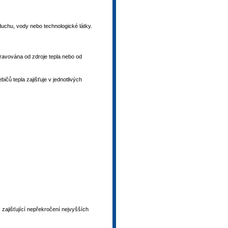
uchu, vody nebo technologické látky.
pravována od zdroje tepla nebo od
ičů tepla zajišťuje v jednotlivých
 zajišťující nepřekročení nejvyšších