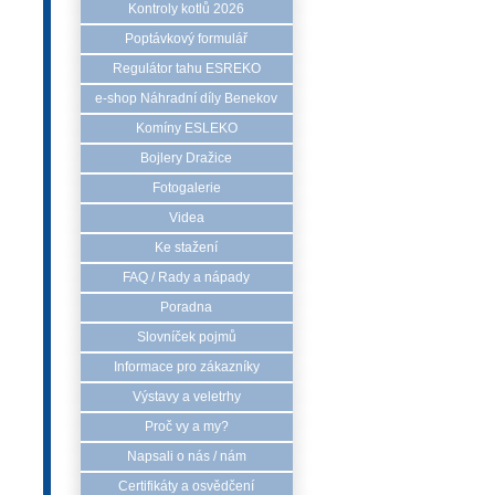
Kontroly kotlů 2026
Poptávkový formulář
Regulátor tahu ESREKO
e-shop Náhradní díly Benekov
Komíny ESLEKO
Bojlery Dražice
Fotogalerie
Videa
Ke stažení
FAQ / Rady a nápady
Poradna
Slovníček pojmů
Informace pro zákazníky
Výstavy a veletrhy
Proč vy a my?
Napsali o nás / nám
Certifikáty a osvědčení