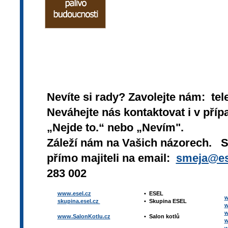
Nevíte si rady? Zavolejte nám: tel
Neváhejte nás kontaktovat i v přípa
„Nejde to.“ nebo „Nevím".
Záleží nám na Vašich názorech. 
přímo majiteli na email:
smeja@es
283 002
www.esel.cz
•
ESEL
w
skupina.esel.cz
•
Skupina ESEL
w
w
www.SalonKotlu.cz
•
Salon kotlů
w