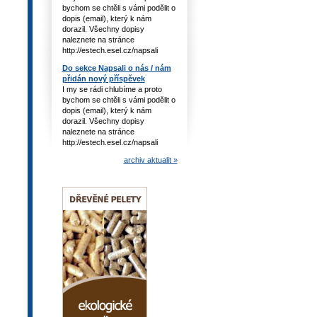
bychom se chtěli s vámi podělit o
dopis (email), který k nám
dorazil. Všechny dopisy
naleznete na stránce
http://estech.esel.cz/napsali
Do sekce Napsali o nás / nám
přidán nový příspěvek
I my se rádi chlubíme a proto
bychom se chtěli s vámi podělit o
dopis (email), který k nám
dorazil. Všechny dopisy
naleznete na stránce
http://estech.esel.cz/napsali
archiv aktualit »