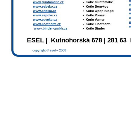
w
www.guntamatic.cz
•
Kotle
Guntamatic
w
www.esbeko.cz
•
Kotle
Benekov
w
www.esbiko.cz
•
Kotle Opop Biopel
w
www.espoko.cz
•
Kotle Ponast
w
www.esveko.cz
•
Kotle Verner
w
www.licotherm.cz
•
Kotle Licotherm
w
www.binder-gmbh.cz
•
Kotle Binder
ESEL | Kutnohorská 678 | 281 63 
copyright © esel – 2008