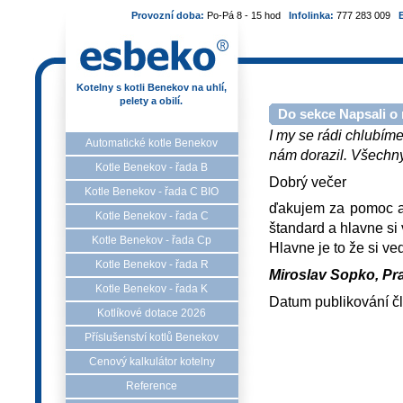
Provozní doba:
Po-Pá 8 - 15 hod
Infolinka:
777 283 009
Kotelny s kotli Benekov na uhlí,
pelety a obilí.
Do sekce Napsali o 
I my se rádi chlubíme
Automatické kotle Benekov
nám dorazil. Všechny 
Kotle Benekov - řada B
Dobrý večer
Kotle Benekov - řada C BIO
ďakujem za pomoc al
Kotle Benekov - řada C
štandard a hlavne si v
Kotle Benekov - řada Cp
Hlavne je to že si ve
Kotle Benekov - řada R
Miroslav Sopko, Pra
Kotle Benekov - řada K
Datum publikování č
Kotlíkové dotace 2026
Příslušenství kotlů Benekov
Cenový kalkulátor kotelny
Reference