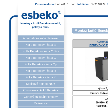
Provozní doba:
Po-Pá 8 - 15 hod
Infolinka:
777 283 009
Kotelny s kotli Benekov na uhlí,
pelety a obilí.
Montáž kotlů Benek
Automatické kotle Benekov
Automati
Kotle Benekov - řada B
BENEKOV C 17
Kotle Benekov - řada C BIO
Kotle Benekov - řada C
Kotle Benekov - řada Cp
Kotle Benekov - řada R
Kotle Benekov - řada K
Kotlíkové dotace 2026
výkon
5,
Příslušenství kotlů Benekov
Emisní třída 
Cenový kalkulátor kotelny
Ce
89.990,- 
Reference
120.988,-