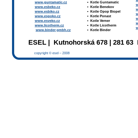
w
www.guntamatic.cz
•
Kotle
Guntamatic
w
www.esbeko.cz
•
Kotle
Benekov
w
www.esbiko.cz
•
Kotle Opop Biopel
w
www.espoko.cz
•
Kotle Ponast
w
www.esveko.cz
•
Kotle Verner
w
www.licotherm.cz
•
Kotle Licotherm
w
www.binder-gmbh.cz
•
Kotle Binder
ESEL | Kutnohorská 678 | 281 63 
copyright © esel – 2008