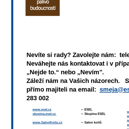
Nevíte si rady? Zavolejte nám: tel
Neváhejte nás kontaktovat i v přípa
„Nejde to.“ nebo „Nevím".
Záleží nám na Vašich názorech. 
přímo majiteli na email:
smeja@es
283 002
www.esel.cz
•
ESEL
w
skupina.esel.cz
•
Skupina ESEL
w
w
www.SalonKotlu.cz
•
Salon kotlů
w