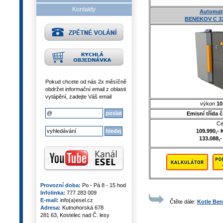
Kontakty
Automati
BENEKOV C 37
Pokud chcete od nás 2x měsíčně
obdržet informační email z oblasti
vytápění, zadejte Váš email
výkon
10
Emisní třída 
Ce
109.990,- 
133.088,-
Provozní doba:
Po - Pá 8 - 15 hod
Infolinka:
777 283 009
E-mail:
info(a)esel.cz
Čtěte dále:
Kotle Ben
Adresa:
Kutnohorská 678
281 63, Kostelec nad Č. lesy