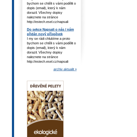
bychom se chtěli s vámi podělit o
dopis (email), který k nám
dorazil. Všechny dopisy
naleznete na stránce
http://estech.esel.cz/napsali
Do sekce Napsali o nás / nám
přidán nový příspěvek
I my se rádi chlubíme a proto
bychom se chtěli s vámi podělit o
dopis (email), který k nám
dorazil. Všechny dopisy
naleznete na stránce
http://estech.esel.cz/napsali
archiv aktualit »