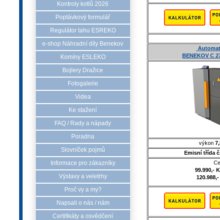
Kontroly kotlů 2026
Poptávkový formulář
Regulátor tahu ESREKO
e-shop Náhradní díly Benekov
Automati
BENEKOV C 27
Komíny ESLEKO
Bojlery Dražice
Fotogalerie
Videa
Ke stažení
FAQ / Rady a nápady
Poradna
výkon
7,
Slovníček pojmů
Emisní třída 
Ce
Informace pro zákazníky
99.990,- 
Výstavy a veletrhy
120.988,-
Proč vy a my?
Napsali o nás / nám
Certifikáty a osvědčení