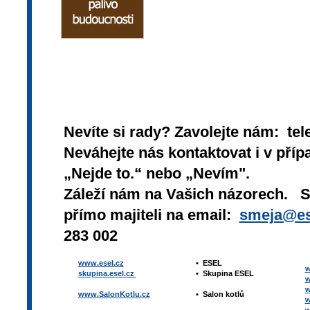
Nevíte si rady? Zavolejte nám: tel
Neváhejte nás kontaktovat i v přípa
„Nejde to.“ nebo „Nevím".
Záleží nám na Vašich názorech. 
přímo majiteli na email:
smeja@es
283 002
www.esel.cz
•
ESEL
w
skupina.esel.cz
•
Skupina ESEL
w
w
www.SalonKotlu.cz
•
Salon kotlů
w