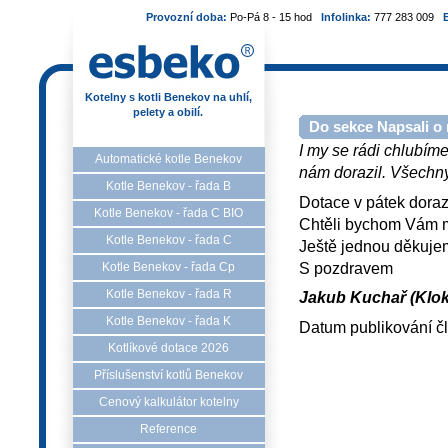
Provozní doba:
Po-Pá 8 - 15 hod
Infolinka:
777 283 009
Kotelny s kotli Benekov na uhlí,
pelety a obilí.
Do sekce Napsali o 
I my se rádi chlubíme
Automatické kotle Benekov
nám dorazil. Všechny 
Kotle Benekov - řada B
Dotace v pátek dorazi
Kotle Benekov - řada C BIO
Chtěli bychom Vám mo
Kotle Benekov - řada C
Ještě jednou děkuje
S pozdravem
Kotle Benekov - řada Cp
Kotle Benekov - řada R
Jakub Kuchař (Klok
Kotle Benekov - řada K
Datum publikování č
Kotlíkové dotace 2026
Příslušenství kotlů Benekov
Cenový kalkulátor kotelny
Reference