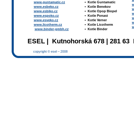
w
www.guntamatic.cz
•
Kotle
Guntamatic
w
www.esbeko.cz
•
Kotle
Benekov
w
www.esbiko.cz
•
Kotle Opop Biopel
w
www.espoko.cz
•
Kotle Ponast
w
www.esveko.cz
•
Kotle Verner
w
www.licotherm.cz
•
Kotle Licotherm
w
www.binder-gmbh.cz
•
Kotle Binder
ESEL | Kutnohorská 678 | 281 63 
copyright © esel – 2008