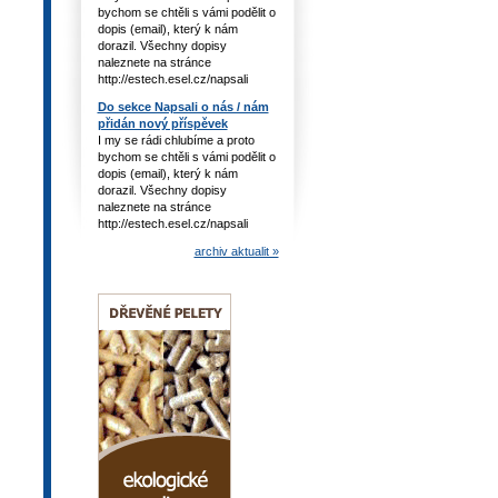
bychom se chtěli s vámi podělit o
dopis (email), který k nám
dorazil. Všechny dopisy
naleznete na stránce
http://estech.esel.cz/napsali
Do sekce Napsali o nás / nám
přidán nový příspěvek
I my se rádi chlubíme a proto
bychom se chtěli s vámi podělit o
dopis (email), který k nám
dorazil. Všechny dopisy
naleznete na stránce
http://estech.esel.cz/napsali
archiv aktualit »