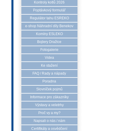
Kontroly kotlů 2026
Poptávkový formulář
Regulátor tahu ESREKO
e-shop Náhradní díly Benekov
Komíny ESLEKO
Bojlery Dražice
Fotogalerie
Videa
Ke stažení
FAQ / Rady a nápady
Poradna
Slovníček pojmů
Informace pro zákazníky
Výstavy a veletrhy
Proč vy a my?
Napsali o nás / nám
Certifikáty a osvědčení