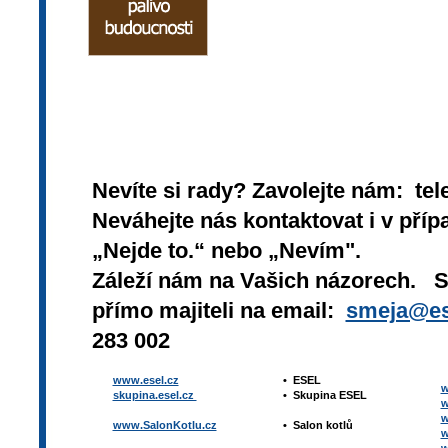
Nevíte si rady? Zavolejte nám: tel
Neváhejte nás kontaktovat i v přípa
„Nejde to.“ nebo „Nevím".
Záleží nám na Vašich názorech. 
přímo majiteli na email:
smeja@es
283 002
www.esel.cz
•
ESEL
w
skupina.esel.cz
•
Skupina ESEL
w
w
www.SalonKotlu.cz
•
Salon kotlů
w