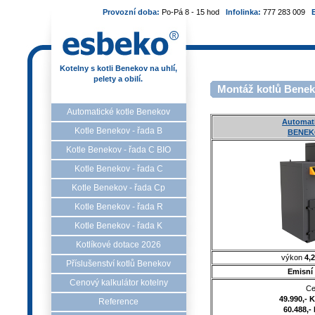
Provozní doba:
Po-Pá 8 - 15 hod
Infolinka:
777 283 009
Kotelny s kotli Benekov na uhlí,
pelety a obilí.
Montáž kotlů Benek
Automatické kotle Benekov
Automati
Kotle Benekov - řada B
BENEK
Kotle Benekov - řada C BIO
Kotle Benekov - řada C
Kotle Benekov - řada Cp
Kotle Benekov - řada R
Kotle Benekov - řada K
Kotlíkové dotace 2026
výkon
4,2
Příslušenství kotlů Benekov
Emisní 
Cenový kalkulátor kotelny
Ce
49.990,- 
Reference
60.488,-