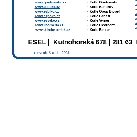
w
www.guntamatic.cz
•
Kotle
Guntamatic
w
www.esbeko.cz
•
Kotle
Benekov
w
www.esbiko.cz
•
Kotle Opop Biopel
w
www.espoko.cz
•
Kotle Ponast
w
www.esveko.cz
•
Kotle Verner
w
www.licotherm.cz
•
Kotle Licotherm
w
www.binder-gmbh.cz
•
Kotle Binder
ESEL | Kutnohorská 678 | 281 63 
copyright © esel – 2008