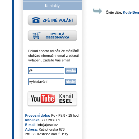
Kontakty
Čtěte dále:
Kotle Ben
Pokud chcete od nás 2x měsíčně
obdržet informační email z oblasti
vytápění, zadejte Váš email
Provozní doba:
Po - Pá 8 - 15 hod
Infolinka:
777 283 009
E-mail:
info(a)esel.cz
Adresa:
Kutnohorská 678
281 63, Kostelec nad Č. lesy