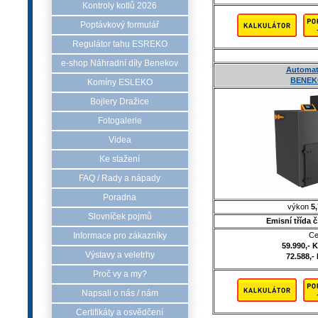
Kontroly kotlů 2026
Poptávkový formulář
Regulátor tahu ESREKO
e-shop Náhradní díly Benekov
Automati
BENEK
Komíny ESLEKO
Bojlery Dražice
Fotogalerie
Videa
Ke stažení
FAQ / Rady a nápady
Poradna
výkon
5,
Slovníček pojmů
Emisní třída 
Ce
Informace pro zákazníky
59.990,- 
Výstavy a veletrhy
72.588,-
Proč vy a my?
Napsali o nás / nám
Certifikáty a osvědčení