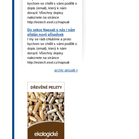
bychom se chtěli s vámi podělit o
dopis (email), který k nám
dorazil. Všechny dopisy
naleznete na stránce
http://estech.esel.cz/napsali
Do sekce Napsali o nás / nám
přidán nový příspěvek
I my se rádi chlubíme a proto
bychom se chtěli s vámi podělit o
dopis (email), který k nám
dorazil. Všechny dopisy
naleznete na stránce
http://estech.esel.cz/napsali
archiv aktualit »