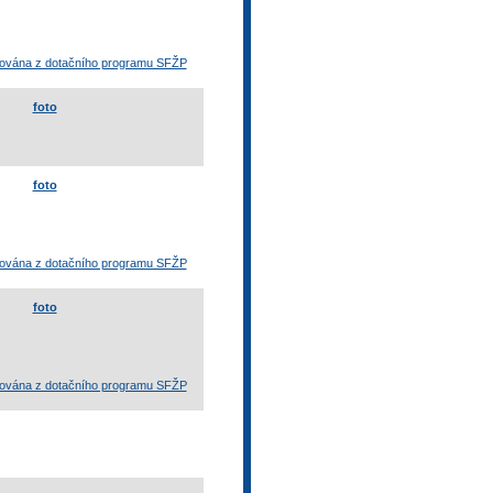
otována z dotačního programu SFŽP
foto
foto
otována z dotačního programu SFŽP
foto
otována z dotačního programu SFŽP