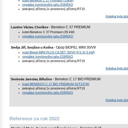
kotel Benekov C 27 Premium (25kW)
regulátor komínového tahu ESREKO
pokojový přístroj 1x prostorový přístroj RT10
Kotelna byla d
- Benekov C 37 PREMIUM
Laudon Václav, Chotíkov
kotel Benekov C 37 Premium (35 kW)
regulátor komínového tahu ESREKO
- Opop BIOPEL MINI 30/V9
Směja Jiří, Svojšice u Kolína
kotel Biopel MINI PLUS CA SET 30/V9 (8,5-31,5 kW)
regulátor komínového tahu ESREKO
pokojový přístroj 1x prostorový přístroj RT10
Kotelna byla d
- Benekoc C 17 BIO PREMIUM
Svoboda Jaroslav, Bělušice
kotel BENEKOV C 17 BIO PREMIUM SVT23740
pokojový přístroj 1x prostorový přístroj RT10
regulátor komínového tahu ESREKO
Kotelna byla d
Reference za rok 2022