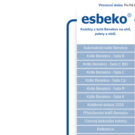
Provozní doba:
Po-Pá 
Kotelny s kotli Benekov na uhlí,
pelety a obilí.
Automatické kotle Benekov
Kotle Benekov - řada B
Kotle Benekov - řada C BIO
Kotle Benekov - řada C
Kotle Benekov - řada Cp
Kotle Benekov - řada R
Kotle Benekov - řada K
Kotlíkové dotace 2026
Příslušenství kotlů Benekov
Cenový kalkulátor kotelny
Reference