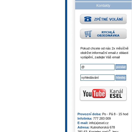
Kontakty
Pokud chcete od nás 2x měsíčně
obdržet informační email z oblasti
vytápění, zadejte Váš email
Provozní doba:
Po - Pá 8 - 15 hod
Infolinka:
777 283 009
E-mail:
info(a)esel.cz
Adresa:
Kutnohorská 678
281 63, Kostelec nad Č. lesy