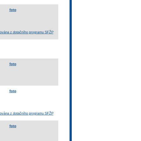
foto
otována z dotačního programu SFŽP
foto
foto
otována z dotačního programu SFŽP
foto