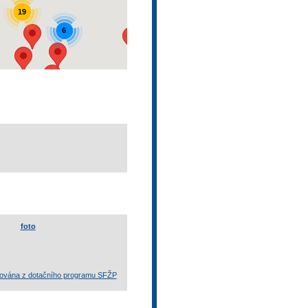
19
6
foto
otována z dotačního programu SFŽP