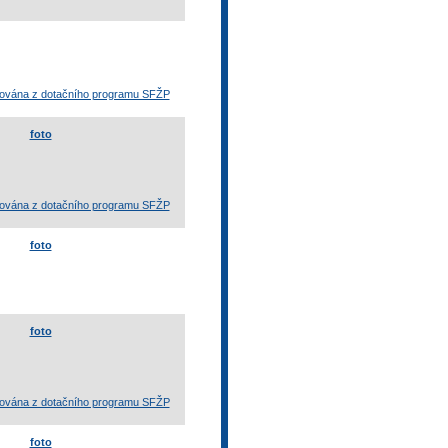
otována z dotačního programu SFŽP
foto
otována z dotačního programu SFŽP
foto
foto
otována z dotačního programu SFŽP
foto