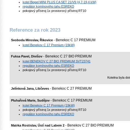
kotel Biopel MINI PLUS CA SET 21/V9 (4,7-19,4 kW)
regulátor komínového tahu ESREKO
pokojový přístroj 1x prostorový přístroj RT10
Reference za rok 2023
- Benekoc C 17 PREMIUM
Svoboda Miroslav, Řikovice
kotel Benekov C 17 Premium (19kW)
- Benekoc C 27 BIO PREMIUM
Fuksa Pavel, Divišov
kotel BENEKOV C 27 BIO PREMIUM SVT23741
regulátor komínového tahu ESREKO
pokojový přístroj 1x prostorový přístroj RT10
Kotelna byla d
- Benekoc C 27 PREMIUM
Jelínková Jana, Libčeves
- Benekoc C 17 PREMIUM
Pluhařová Marie, Sudějov
kotel Benekov C 17 Premium (19kW)
pokojový přístroj 1x prostorový přístroj RT10
regulátor komínového tahu ESREKO
- Benekov C 27 BIO PREMIUM
Matrka Rostislav, Ústí nad Labem 2