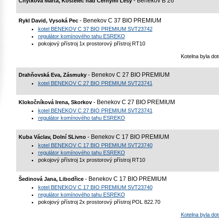
- Benekov B 26
Chytková Marta, Kostelec nad Černými Lesy
- Benekov C 37 BIO PREMIUM
Rykl David, Vysoká Pec
kotel BENEKOV C 37 BIO PREMIUM SVT23742
regulátor komínového tahu ESREKO
pokojový přístroj 1x prostorový přístroj RT10
Kotelna byla d
- Benekov C 27 BIO PREMIUM
Drahňovská Eva, Zásmuky
kotel BENEKOV C 27 BIO PREMIUM SVT23741
- Benekov C 27 BIO PREMIUM
Klokočníková Irena, Skorkov
kotel BENEKOV C 27 BIO PREMIUM SVT23741
regulátor komínového tahu ESREKO
- Benekov C 17 BIO PREMIUM
Kuba Václav, Dolní SLivno
kotel BENEKOV C 17 BIO PREMIUM SVT23740
regulátor komínového tahu ESREKO
pokojový přístroj 1x prostorový přístroj RT10
- Benekov C 17 BIO PREMIUM
Šedinová Jana, Libodřice
kotel BENEKOV C 17 BIO PREMIUM SVT23740
regulátor komínového tahu ESREKO
pokojový přístroj 2x prostorový přístroj POL 822.70
Kotelna byla d