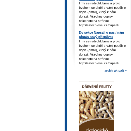
I my se rádi chlubíme a proto
bychom se chtěli s vámi podělit o
dopis (email), který k nám
dorazil. Všechny dopisy
naleznete na stránce
http://estech.esel.cz/napsali
Do sekce Napsali o nás / nám
přidán nový příspěvek
I my se rádi chlubíme a proto
bychom se chtěli s vámi podělit o
dopis (email), který k nám
dorazil. Všechny dopisy
naleznete na stránce
http://estech.esel.cz/napsali
archiv aktualit »