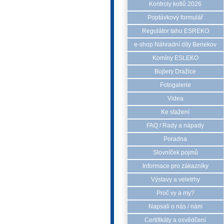
Kontroly kotlů 2026
Poptávkový formulář
Regulátor tahu ESREKO
e-shop Náhradní díly Benekov
Komíny ESLEKO
Bojlery Dražice
Fotogalerie
Videa
Ke stažení
FAQ / Rady a nápady
Poradna
Slovníček pojmů
Informace pro zákazníky
Výstavy a veletrhy
Proč vy a my?
Napsali o nás / nám
Certifikáty a osvědčení