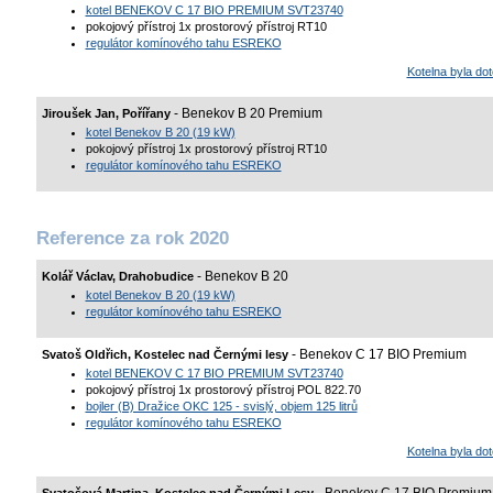
kotel BENEKOV C 17 BIO PREMIUM SVT23740
pokojový přístroj 1x prostorový přístroj RT10
regulátor komínového tahu ESREKO
Kotelna byla d
- Benekov B 20 Premium
Jiroušek Jan, Pořířany
kotel Benekov B 20 (19 kW)
pokojový přístroj 1x prostorový přístroj RT10
regulátor komínového tahu ESREKO
Reference za rok 2020
- Benekov B 20
Kolář Václav, Drahobudice
kotel Benekov B 20 (19 kW)
regulátor komínového tahu ESREKO
- Benekov C 17 BIO Premium
Svatoš Oldřich, Kostelec nad Černými lesy
kotel BENEKOV C 17 BIO PREMIUM SVT23740
pokojový přístroj 1x prostorový přístroj POL 822.70
bojler (B) Dražice OKC 125 - svislý, objem 125 litrů
regulátor komínového tahu ESREKO
Kotelna byla d
- Benekov C 17 BIO Premium
Svatošová Martina, Kostelec nad Černými Lesy