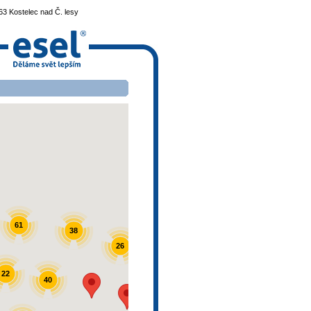
3 Kostelec nad Č. lesy
61
38
26
22
40