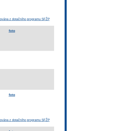
otována z dotačního programu SFŽP
foto
foto
otována z dotačního programu SFŽP