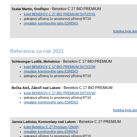
- Benekov C 27 BIO PREMIUM
Szalai Martin, Ondřejov
kotel BENEKOV C 27 BIO PREMIUM SVT23741
pokojový přístroj 1x prostorový přístroj RT10
regulátor komínového tahu ESREKO
Kotelna byla d
Reference za rok 2021
- Benekov C 17 BIO PREMIUM
Schlesinger Luděk, Mohelnice
kotel BENEKOV C 17 BIO PREMIUM SVT23740
regulátor komínového tahu ESREKO
pokojový přístroj 1x prostorový přístroj RT10
- Benekov C 17 BIO PREMIUM
Bečka Aleš, Záboří nad Labem
kotel BENEKOV C 17 BIO PREMIUM SVT23740
pokojový přístroj 1x prostorový přístroj RT10
regulátor komínového tahu ESREKO
Kotelna byla d
- Benekov C 27 PREMIUM
Jansta Ladislav, Kostomlaty nad Labem
kotel Benekov C 27 Premium (25kW)
regulátor komínového tahu ESREKO
pokojový přístroj 1x prostorový přístroj RT10