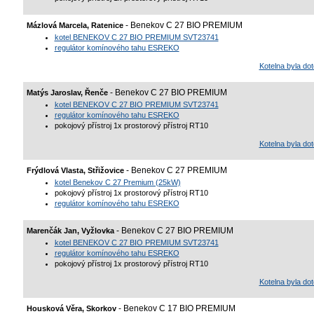
- Benekov C 27 BIO PREMIUM
Mázlová Marcela, Ratenice
kotel BENEKOV C 27 BIO PREMIUM SVT23741
regulátor komínového tahu ESREKO
Kotelna byla d
- Benekov C 27 BIO PREMIUM
Matýs Jaroslav, Řenče
kotel BENEKOV C 27 BIO PREMIUM SVT23741
regulátor komínového tahu ESREKO
pokojový přístroj 1x prostorový přístroj RT10
Kotelna byla d
- Benekov C 27 PREMIUM
Frýdlová Vlasta, Střižovice
kotel Benekov C 27 Premium (25kW)
pokojový přístroj 1x prostorový přístroj RT10
regulátor komínového tahu ESREKO
- Benekov C 27 BIO PREMIUM
Marenčák Jan, Vyžlovka
kotel BENEKOV C 27 BIO PREMIUM SVT23741
regulátor komínového tahu ESREKO
pokojový přístroj 1x prostorový přístroj RT10
Kotelna byla d
- Benekov C 17 BIO PREMIUM
Housková Věra, Skorkov