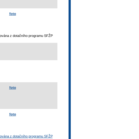
foto
otována z dotačního programu SFŽP
foto
foto
otována z dotačního programu SFŽP