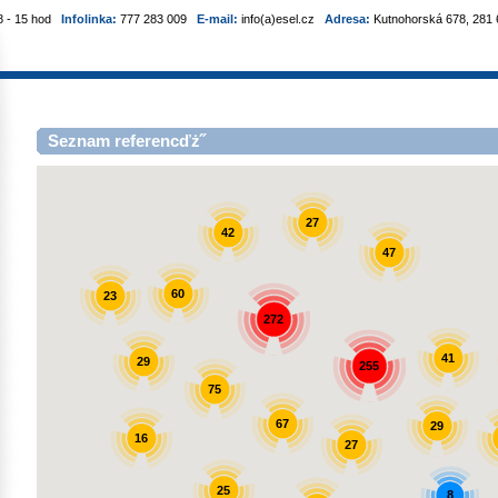
8 - 15 hod
Infolinka:
777 283 009
E-mail:
info(a)esel.cz
Adresa:
Kutnohorská 678, 281 6
Seznam referencďż˝
27
42
47
60
23
272
41
29
255
75
67
29
16
27
25
8