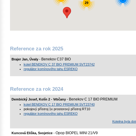
29
Reference za rok 2025
- Benekov C37 BIO
Brajer Jan, Úvaly
kotel BENEKOV C 37 BIO PREMIUM SVT23742
regulátor komínového tahu ESREKO
Reference za rok 2024
- Benekov C 17 BIO PREMIUM
Dembický Josef, Kolín 2 - Vrbčany
kotel BENEKOV C 17 BIO PREMIUM SVT23740
pokojový přístroj 1x prostorový přístroj RT10
regulátor komínového tahu ESREKO
Kotelna byla d
- Opop BIOPEL MINI 21/V9
Kuncová Eliška, Svojetice