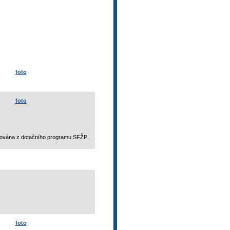
foto
foto
otována z dotačního programu SFŽP
foto