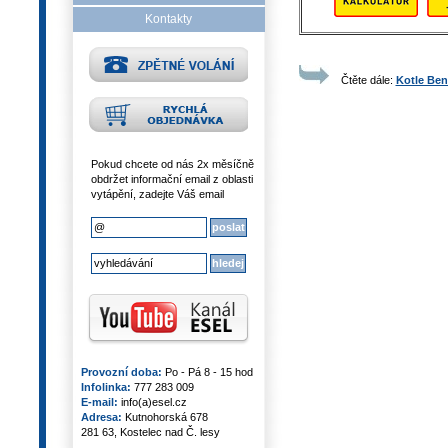
Kontakty
Čtěte dále:
Kotle Ben
Pokud chcete od nás 2x měsíčně
obdržet informační email z oblasti
vytápění, zadejte Váš email
Provozní doba:
Po - Pá 8 - 15 hod
Infolinka:
777 283 009
E-mail:
info(a)esel.cz
Adresa:
Kutnohorská 678
281 63, Kostelec nad Č. lesy