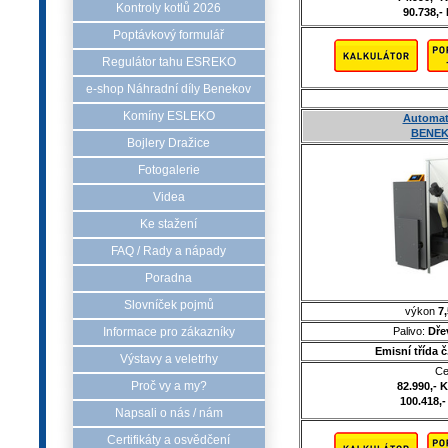
Kontroly kotlů 2026
90.738,-
Poptávkový formulář
Regulátor tahu ESREKO
e-shop Náhradní díly Benekov
Komíny ESLEKO
Automati
BENEK
Bojlery Dražice
Fotogalerie
Videa
Ke stažení
FAQ / Rady a nápady
Poradna
Slovníček pojmů
výkon
7,
Palivo:
Dře
Informace pro zákazníky
Emisní třída 
Výstavy a veletrhy
Ce
Proč vy a my?
82.990,- 
100.418,-
Napsali o nás / nám
Certifikáty a osvědčení