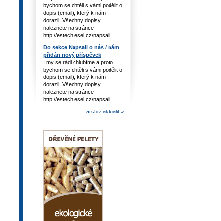
bychom se chtěli s vámi podělit o
dopis (email), který k nám
dorazil. Všechny dopisy
naleznete na stránce
http://estech.esel.cz/napsali
Do sekce Napsali o nás / nám
přidán nový příspěvek
I my se rádi chlubíme a proto
bychom se chtěli s vámi podělit o
dopis (email), který k nám
dorazil. Všechny dopisy
naleznete na stránce
http://estech.esel.cz/napsali
archiv aktualit »