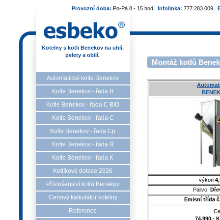
Provozní doba:
Po-Pá 8 - 15 hod
Infolinka:
777 283 009
Kotelny s kotli Benekov na uhlí,
pelety a obilí.
Montáž kotlů Benek
Automatické kotle Benekov
Automati
Kotle Benekov - řada B
BENEK
Kotle Benekov - řada C BIO
Kotle Benekov - řada C
Kotle Benekov - řada Cp
Kotle Benekov - řada R
Kotle Benekov - řada K
Kotlíkové dotace 2026
výkon
4,
Příslušenství kotlů Benekov
Palivo:
Dře
Cenový kalkulátor kotelny
Emisní třída 
Reference
Ce
74.990,- 