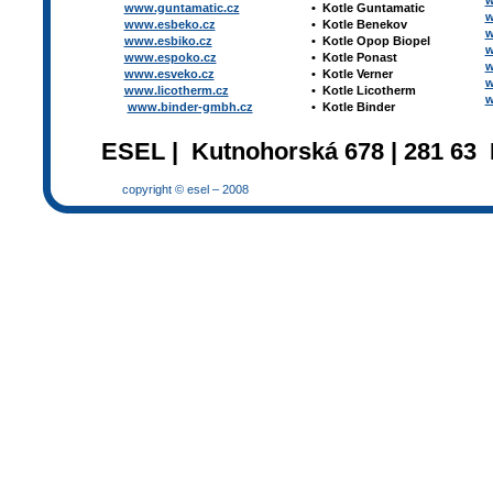
w
www.guntamatic.cz
•
Kotle
Guntamatic
w
www.esbeko.cz
•
Kotle
Benekov
w
www.esbiko.cz
•
Kotle Opop Biopel
w
www.espoko.cz
•
Kotle Ponast
w
www.esveko.cz
•
Kotle Verner
w
www.licotherm.cz
•
Kotle Licotherm
w
www.binder-gmbh.cz
•
Kotle Binder
ESEL | Kutnohorská 678 | 281 63 
copyright © esel – 2008