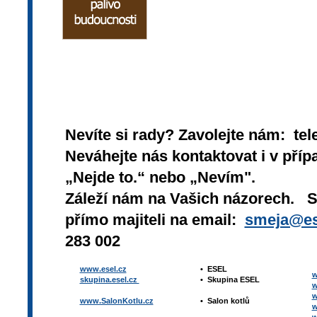
Nevíte si rady? Zavolejte nám: tel
Neváhejte nás kontaktovat i v přípa
„Nejde to.“ nebo „Nevím".
Záleží nám na Vašich názorech. 
přímo majiteli na email:
smeja@es
283 002
www.esel.cz
•
ESEL
w
skupina.esel.cz
•
Skupina ESEL
w
w
www.SalonKotlu.cz
•
Salon kotlů
w