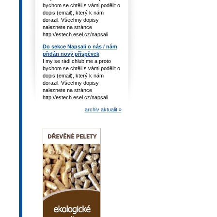
bychom se chtěli s vámi podělit o
dopis (email), který k nám
dorazil. Všechny dopisy
naleznete na stránce
http://estech.esel.cz/napsali
Do sekce Napsali o nás / nám
přidán nový příspěvek
I my se rádi chlubíme a proto
bychom se chtěli s vámi podělit o
dopis (email), který k nám
dorazil. Všechny dopisy
naleznete na stránce
http://estech.esel.cz/napsali
archiv aktualit »