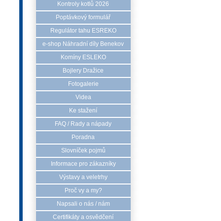
Kontroly kotlů 2026
Poptávkový formulář
Regulátor tahu ESREKO
e-shop Náhradní díly Benekov
Komíny ESLEKO
Bojlery Dražice
Fotogalerie
Videa
Ke stažení
FAQ / Rady a nápady
Poradna
Slovníček pojmů
Informace pro zákazníky
Výstavy a veletrhy
Proč vy a my?
Napsali o nás / nám
Certifikáty a osvědčení