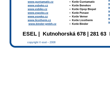
w
www.guntamatic.cz
•
Kotle
Guntamatic
w
www.esbeko.cz
•
Kotle
Benekov
w
www.esbiko.cz
•
Kotle Opop Biopel
w
www.espoko.cz
•
Kotle Ponast
w
www.esveko.cz
•
Kotle Verner
w
www.licotherm.cz
•
Kotle Licotherm
w
www.binder-gmbh.cz
•
Kotle Binder
ESEL | Kutnohorská 678 | 281 63 
copyright © esel – 2008