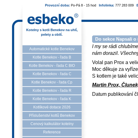
Provozní doba:
Po-Pá 8 - 15 hod
Infolinka:
777 283 009
Kotelny s kotli Benekov na uhlí,
pelety a obilí.
Do sekce Napsali o 
I my se rádi chlubíme
Automatické kotle Benekov
nám dorazil. Všechny 
Kotle Benekov - řada B
Volal pan Prox a velic
Kotle Benekov - řada C BIO
Moc děkuje za vyřízen
Kotle Benekov - řada C
S kotlem je také veli
Kotle Benekov - řada Cp
Martin Prox, Člunek
Kotle Benekov - řada R
Datum publikování č
Kotle Benekov - řada K
Kotlíkové dotace 2026
Příslušenství kotlů Benekov
Cenový kalkulátor kotelny
Reference