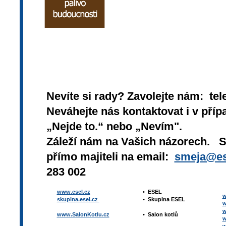
Nevíte si rady? Zavolejte nám: tel
Neváhejte nás kontaktovat i v přípa
„Nejde to.“ nebo „Nevím".
Záleží nám na Vašich názorech. 
přímo majiteli na email:
smeja@es
283 002
www.esel.cz
•
ESEL
w
skupina.esel.cz
•
Skupina ESEL
w
w
www.SalonKotlu.cz
•
Salon kotlů
w