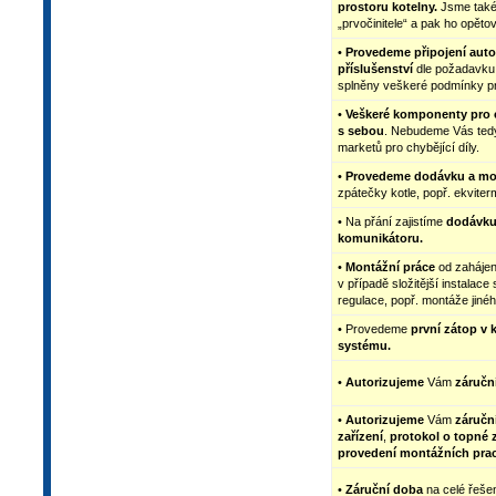
prostoru kotelny.
Jsme také 
„prvočinitele“ a pak ho opětov
•
Provedeme připojení auto
příslušenství
dle požadavku 
splněny veškeré podmínky pr
•
Veškeré komponenty pro c
s sebou
. Nebudeme Vás tedy
marketů pro chybějící díly.
•
Provedeme dodávku a mo
zpátečky kotle, popř. ekviter
• Na přání zajistíme
dodávku
komunikátoru.
•
Montážní práce
od zahájen
v případě složitější instalac
regulace, popř. montáže jinéh
• Provedeme
první zátop v k
systému.
•
Autorizujeme
Vám
záruční
•
Autorizujeme
Vám
záruční
zařízení
,
protokol o topné 
provedení montážních pra
•
Záruční doba
na celé řešen