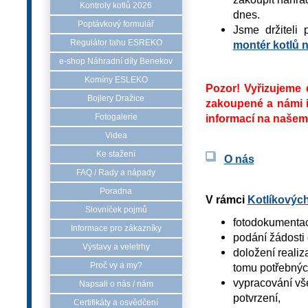
Kontroly kotlů 2026
dnes.
Poptávkový formulář
Jsme držiteli 
Regulátor tahu ESREKO
montér kotlů 
e-shop Náhradní díly Benekov
Komíny ESLEKO
Pozor! Vyřizujeme 
Bojlery Dražice
zakoupené a námi i
informací na naše
Fotogalerie
Videa
Ke stažení
O nás
FAQ / Rady a nápady
Poradna
V rámci
Kotlíkových
Slovníček pojmů
fotodokumentaci
Informace pro zákazníky
podání žádosti 
Výstavy a veletrhy
doložení realiz
Proč vy a my?
tomu potřebnýc
vypracování vš
Napsali o nás / nám
potvrzení,
Certifikáty a osvědčení