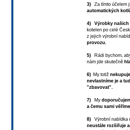
3)
Za tímto účelem j
automatických kotl
4)
Výrobky našich
kotelen po celé Česk
z jejich výrobní nabí
provozu.
5)
Rádi bychom, abys
nám jde skutečně
hl
6)
My totiž
nekupuje
nevlastníme je a tu
"zbavovat".
7)
My
doporučujeme
a čemu sami věříme,
8)
Výrobní nabídka n
neustále rozšiřuje 