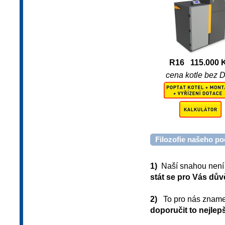
R16 115.000 
cena kotle bez 
Filozofie našeho po
1)
Naší snahou není 
stát se pro Vás dův
2)
To pro nás znam
doporučit to nejlepš