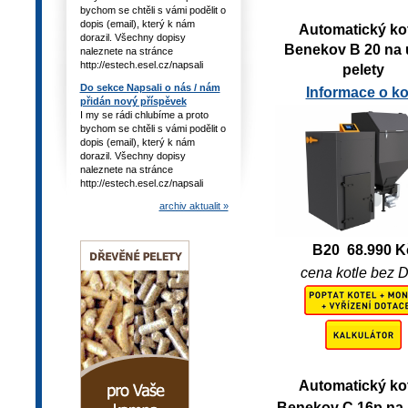
bychom se chtěli s vámi podělit o
dopis (email), který k nám
Automatický ko
dorazil. Všechny dopisy
Benekov B 20 na u
naleznete na stránce
http://estech.esel.cz/napsali
pelety
Do sekce Napsali o nás / nám
Informace o kot
přidán nový příspěvek
I my se rádi chlubíme a proto
bychom se chtěli s vámi podělit o
dopis (email), který k nám
dorazil. Všechny dopisy
naleznete na stránce
http://estech.esel.cz/napsali
archiv aktualit »
B20 68.990 K
cena kotle bez 
Automatický ko
B
enekov
C 16p na 