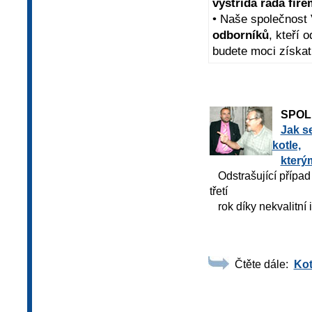
vystřídá řada fire
• Naše společnost
odborníků
, kteří 
budete moci získa
SPOL
Jak se
kotle,
který
Odstrašující případ
třetí
rok díky nekvalitní 
Čtěte dále:
Kot