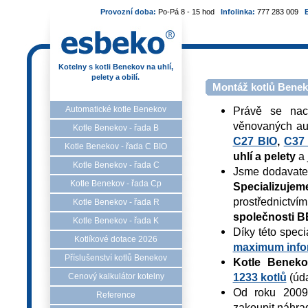
Provozní doba:
Po-Pá 8 - 15 hod
Infolinka:
777 283 009
Kotelny s kotli Benekov na uhlí,
pelety a obilí.
Montáž kotlů Beneko
Automatické kotle Benekov
Právě se nac
věnovaných au
Kotle Benekov - řada B
C27 BIO
,
C37
Kotle Benekov - řada C BIO
uhlí a pelety
a 
Kotle Benekov - řada C
Jsme dodavatel
Kotle Benekov - řada Cp
Specializuje
prostřednictvím
Kotle Benekov - řada R
společnosti
B
Kotle Benekov - řada K
Díky této spec
Kotlíkové dotace 2026
maximum info
Příslušenství kotlů Benekov
Kotle Beneko
1233 kotlů
(úda
Cenový kalkulátor kotelny
Od roku 2009
Reference
zakoupit náhra