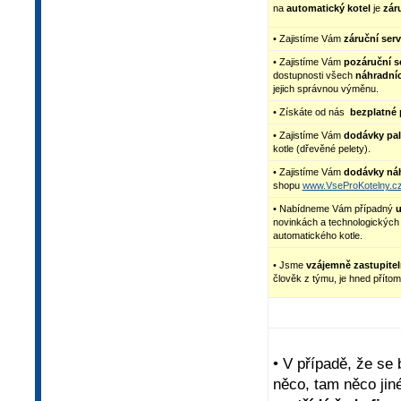
na
automatický kotel
je
zár
• Zajistíme Vám
záruční serv
• Zajistíme Vám
pozáruční s
dostupnosti všech
náhradníc
jejich správnou výměnu.
• Získáte od nás
bezplatné
• Zajistíme Vám
dodávky pal
kotle (dřevěné pelety).
• Zajistíme Vám
dodávky náh
shopu
www.VseProKotelny.c
• Nabídneme Vám případný
u
novinkách a technologických
automatického kotle.
• Jsme
vzájemně zastupitel
člověk z týmu, je hned přítom
• V případě, že se
něco, tam něco jin