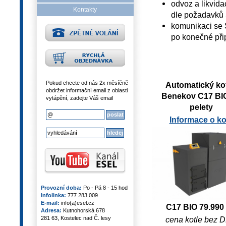
odvoz a likvidac
Kontakty
dle požadavků
komunikaci se 
po konečné při
Pokud chcete od nás 2x měsíčně
Automatický ko
obdržet informační email z oblasti
Benekov C17 BI
vytápění, zadejte Váš email
pelety
Informace o kot
Provozní doba:
Po - Pá 8 - 15 hod
Infolinka:
777 283 009
E-mail:
info(a)esel.cz
C17 BIO 79.990
Adresa:
Kutnohorská 678
cena kotle bez 
281 63, Kostelec nad Č. lesy