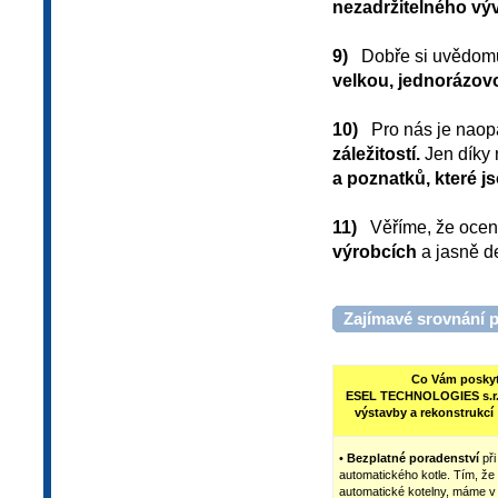
nezadržitelného výv
9)
Dobře si uvědomuj
velkou, jednorázov
10)
Pro nás je nao
záležitostí.
Jen díky
a poznatků, které 
11)
Věříme, že ocenít
výrobcích
a jasně d
Zajímavé srovnání 
Co Vám poskyt
ESEL TECHNOLOGIES s.r.o
výstavby a rekonstrukcí
•
Bezplatné poradenství
při
automatického kotle. Tím, že
automatické kotelny, máme v t