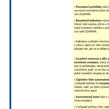
•
Provedení prohlídky
Vaší k
servisním technikem před výb
vše ZDARMA.
•
Bezplatná kalkulace
vybran
řešení Vaší kotelny přímo u 
máte kompletní nabídku s po
a to opět ZDARMA.
• Kalkulace zohlední všechn
z oboru, takže se Vám nestan
připojen tak, jak se to dělalo př
•
Uzavření smlouvy o dílo
s
termínem instalace
, který V
kdy to potřebujete, nikoli teh
vzpomene, popř. si na Vás ud
jedné montážní skupiny je oka
•
Zajistíme Vám automatick
v případě potřeby ho
bezpla
skladu, např. po dobu výsta
rekonstrukce apod.
•
Automatický kotel
Vám v d
místo instalace.
• V případě potřeby Vám zaji