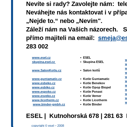
Nevíte si rady? Zavolejte nám: tel
Neváhejte nás kontaktovat i v přípa
„Nejde to.“ nebo „Nevím".
Záleží nám na Vašich názorech. 
přímo majiteli na email:
smeja@es
283 002
www.esel.cz
•
ESEL
w
skupina.esel.cz
•
Skupina ESEL
w
w
www.SalonKotlu.cz
•
Salon kotlů
w
w
www.guntamatic.cz
•
Kotle
Guntamatic
w
www.esbeko.cz
•
Kotle
Benekov
w
www.esbiko.cz
•
Kotle Opop Biopel
w
www.espoko.cz
•
Kotle Ponast
w
www.esveko.cz
•
Kotle Verner
w
www.licotherm.cz
•
Kotle Licotherm
w
www.binder-gmbh.cz
•
Kotle Binder
ESEL | Kutnohorská 678 | 281 63 
copyright © esel – 2008