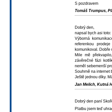
S pozdravem
Tomáš Trumpus, Pla
Dobrý den,
napsal bych asi toto:
Výborná komunikace
referenkou prodej
komunikoval. Dobře u
Mile mě překvapil
závěrečné fázi kotlí
neměl sebemenší pr
Souhrně na internet b
Ještě jednou díky. Má
Jan Melich, Kutná H
Dobrý den paní Skoř
Platbu jsem teď uhr