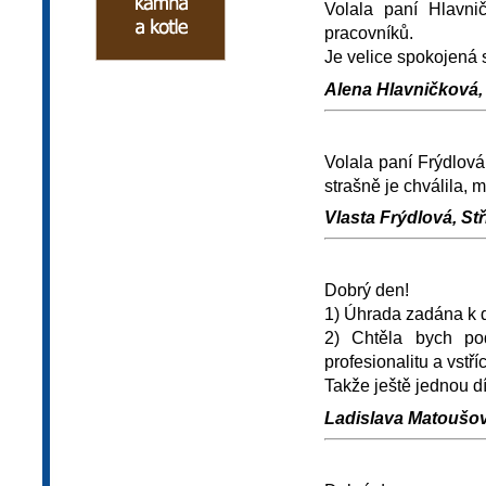
Volala paní Hlavni
pracovníků.
Je velice spokojená s
Alena Hlavničková, 
Volala paní Frýdlová
strašně je chválila, m
Vlasta Frýdlová, Stř
Dobrý den!
1) Úhrada zadána k d
2) Chtěla bych po
profesionalitu a vstř
Takže ještě jednou dí
Ladislava Matoušov