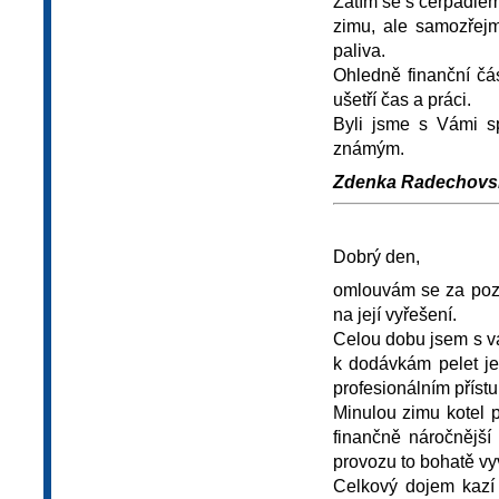
Zatím se s čerpadlem
zimu, ale samozřejm
paliva.
Ohledně finanční čá
ušetří čas a práci.
Byli jsme s Vámi s
známým.
Zdenka Radechovská
Dobrý den,
omlouvám se za pozdn
na její vyřešení.
Celou dobu jsem s v
k dodávkám pelet je
profesionálním příst
Minulou zimu kotel 
finančně náročnější
provozu to bohatě vy
Celkový dojem kazí 