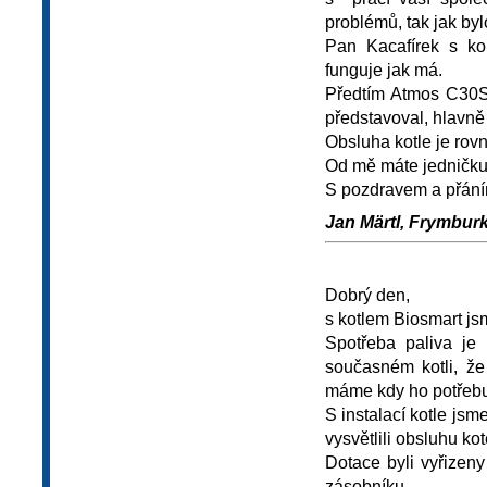
problémů, tak jak by
Pan Kacafírek s kol
funguje jak má.
Předtím Atmos C30S
představoval, hlavně
Obsluha kotle je rov
Od mě máte jedničku 
S pozdravem a přán
Jan Märtl, Frymburk,
Dobrý den,
s kotlem Biosmart js
Spotřeba paliva je
současném kotli, že
máme kdy ho potřebuj
S instalací kotle js
vysvětlili obsluhu kot
Dotace byli vyřizeny
zásobníku.