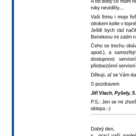
A od doby co mám nov
roky neviděly....
Vaši firmu i moje ř
otrokem kotle v topn
Ještě bych rád načí
Benekovu mi zatím n
Čeho se trochu obáv
apod.), a samozřej
dostupnost servis
předsezónní servisní
Děkuji, ať se Vám da
S pozdravem
Jiří Vlach, Pyšely, 5
P.S.: Jen se mi zhor
sklepa :-)
Dobrý den,
s prací vaší spole