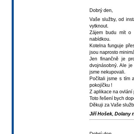
Dobrý den,
Vaše služby, od inst
vytknout.
Zájem budu mít o p
nabídkou.
Kotelna funguje pře
jsou naprosto minimá
Jen finančně je p
dvojnásobný. Ale je
jsme nekupovali.
Počítali jsme s tím 
pokojíčku !
Z aplikace na ovlání
Toto řešení bych dopo
Děkuji za Vaše služ
Jiří Hošek, Dolany 
Dobrý den,