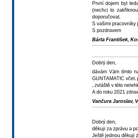
První dojem byl ted
(nechci to zakřikno
doporučovat.
S vašimi pracovníky 
S pozdravem
Bárta František, Ko
Dobrý den,
dávám Vám tímto na
GUNTAMATIC včet. př
, zvláště v této neleh
A do roku 2021 zdra
Vančura Jaroslav, V
Dobrý den,
děkuji za zprávu a po
Ještě jednou děkuji 