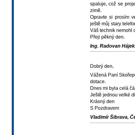
spaluje, což se proj
zimě.
Opravte si prosím 
ještě můj stary telef
Váš technik nemohl d
Přeji pěkný den.
Ing. Radovan Hájek,
Dobrý den,
Vážená Paní Skořepo
dotace.
Dnes mi byla celá čá
Ještě jednou velké dík
Krásný den
S Pozdravem
Vladimír Šibrava, Č