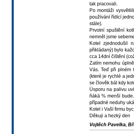
tak pracovali.
Po montáži vysvětlili
používání řídící jedn
stále).
Prvotní spuštění ko
nemněl jsme sebemen
Kotel zjednodušil 
přikládaný) bylo kaž
cca 14dní čištění (co
Zatím nemohu úplně 
Vás. Teď při plném 
(které je rychlé a j
se člověk bál kdy kot
Úsporu na palivu uv
ňáká % menší bude. 
případné neduhy ukáz
Kotel i Vaší firmu b
Děkuji a hezký den
Vojtěch Pavelka, Bř