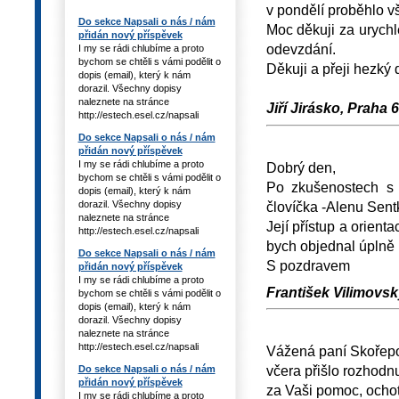
v pondělí proběhlo v
Do sekce Napsali o nás / nám
Moc děkuji za urychl
přidán nový příspěvek
odevzdání.
I my se rádi chlubíme a proto
bychom se chtěli s vámi podělit o
Děkuji a přeji hezký 
dopis (email), který k nám
dorazil. Všechny dopisy
naleznete na stránce
Jiří Jirásko, Praha 
http://estech.esel.cz/napsali
Do sekce Napsali o nás / nám
přidán nový příspěvek
I my se rádi chlubíme a proto
Dobrý den,
bychom se chtěli s vámi podělit o
Po zkušenostech 
dopis (email), který k nám
človíčka -Alenu Sent
dorazil. Všechny dopisy
naleznete na stránce
Její přístup a orien
http://estech.esel.cz/napsali
bych objednal úplně 
Do sekce Napsali o nás / nám
S pozdravem
přidán nový příspěvek
I my se rádi chlubíme a proto
František Vilimovský
bychom se chtěli s vámi podělit o
dopis (email), který k nám
dorazil. Všechny dopisy
naleznete na stránce
http://estech.esel.cz/napsali
Vážená paní Skořep
včera přišlo rozhodn
Do sekce Napsali o nás / nám
přidán nový příspěvek
za Vaši pomoc, ochotu 
I my se rádi chlubíme a proto