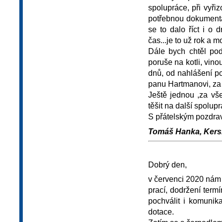
spolupráce, při vyři
potřebnou dokumenta
se to dalo říct i o 
čas...je to už rok a 
Dále bych chtěl pod
poruše na kotli, vin
dnů, od nahlášení p
panu Hartmanovi, za 
Ještě jednou ,za v
těšit na další spolup
S přátelským pozdra
Tomáš Hanka, Kersk
Dobrý den,
v červenci 2020 nám 
prací, dodržení ter
pochválit i komunik
dotace.