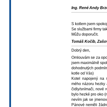
Ing. René Andy Brzo
S kotlem jsem spokoj
Se službami firmy ta
Můžu doporučit.
Tomáš Kočíb, Zašov
Dobrý den,
Omlouvám se za opož
jsem maximálně spok
dohodnutých podmíne
kotle od Vás)
Kotel napojený na s
mého názoru hezky a
čidly/snímači, nové 
bylo hezké pro oko (r
nevím jak se jmenova
Pánové neměli žádné