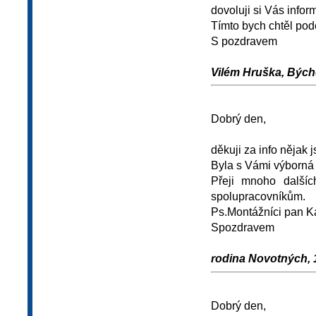
dovoluji si Vás infor
Tímto bych chtěl po
S pozdravem
Vilém Hruška, Býcho
Dobrý den,
děkuji za info nějak 
Byla s Vámi výborná 
Přeji mnoho další
spolupracovníkům.
Ps.Montážníci pan Ka
Spozdravem
rodina Novotných, 1
Dobrý den,