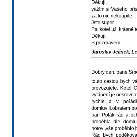
Děkuji,
vážím si Vašeho pří
za to nic nekoupíte..
Jste super.
Ps: kotel už krásně t
Děkuji.
S pozdravem
Jaroslav Jelínek, L
Dobrý den, pane Smě
touto cestou bych v
provozujete. Kotel 
vytápění je nesrovna
rychle a v pořád
domluvili,obratem po
pan Polák rád a och
proběhla dle domlu
hotovi,vše proběhlo 
Rád bych poděkova