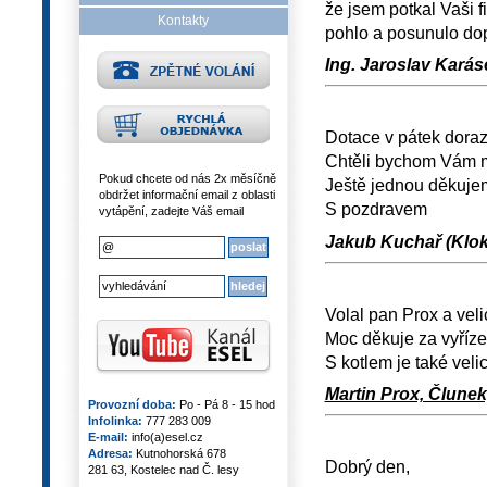
že jsem potkal Vaši f
Kontakty
pohlo a posunulo do
Ing. Jaroslav Karás
Dotace v pátek dorazi
Chtěli bychom Vám mo
Pokud chcete od nás 2x měsíčně
Ještě jednou děkuje
obdržet informační email z oblasti
S pozdravem
vytápění, zadejte Váš email
Jakub Kuchař (Klok
Volal pan Prox a velic
Moc děkuje za vyřízen
S kotlem je také veli
Martin Prox, Člunek
Provozní doba:
Po - Pá 8 - 15 hod
Infolinka:
777 283 009
E-mail:
info(a)esel.cz
Adresa:
Kutnohorská 678
Dobrý den,
281 63, Kostelec nad Č. lesy