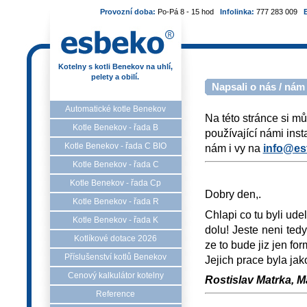
Provozní doba:
Po-Pá 8 - 15 hod
Infolinka:
777 283 009
Kotelny s kotli Benekov na uhlí,
pelety a obilí.
Napsali o nás / nám
Automatické kotle Benekov
Na této stránce si mů
Kotle Benekov - řada B
používající námi ins
Kotle Benekov - řada C BIO
nám i vy na
info@es
Kotle Benekov - řada C
Kotle Benekov - řada Cp
Dobry den,.
Kotle Benekov - řada R
Chlapi co tu byli ude
Kotle Benekov - řada K
dolu! Jeste neni te
Kotlíkové dotace 2026
ze to bude jiz jen for
Příslušenství kotlů Benekov
Jejich prace byla jak
Cenový kalkulátor kotelny
Rostislav Matrka, M
Reference