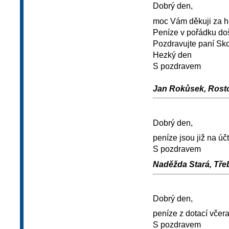
Dobrý den,
moc Vám děkuji za h
Peníze v pořádku do
Pozdravujte paní Sk
Hezký den
S pozdravem
Jan Rokůsek, Rostok
Dobrý den,
peníze jsou již na úč
S pozdravem
Naděžda Stará, Třeb
Dobrý den,
peníze z dotací včer
S pozdravem