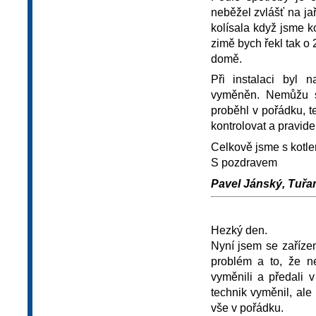
neběžel zvlášť na ja
kolísala když jsme ko
zimě bych řekl tak o 
domě.
Při instalaci byl 
vyměněn. Nemůžu si
proběhl v pořádku, t
kontrolovat a pravide
Celkově jsme s kotle
S pozdravem
Pavel Jánský, Tuřan
Hezký den.
Nyní jsem se zaříze
problém a to, že n
vyměnili a předali 
technik vyměnil, ale
vše v pořádku.