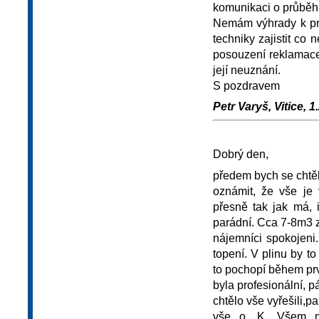
komunikaci o průběh
Nemám výhrady k prác
techniky zajistit co
posouzení reklamace
její neuznání.
S pozdravem
Petr Varyš, Vitice, 1
Dobrý den,
předem bych se chtěl
oznámit, že vše je 
přesně tak jak má, 
parádní. Cca 7-8m3 za
nájemníci spokojeni.
topení. V plinu by to
to pochopí během prv
byla profesionální, p
chtělo vše vyřešili,p
vše o. K. Všem m