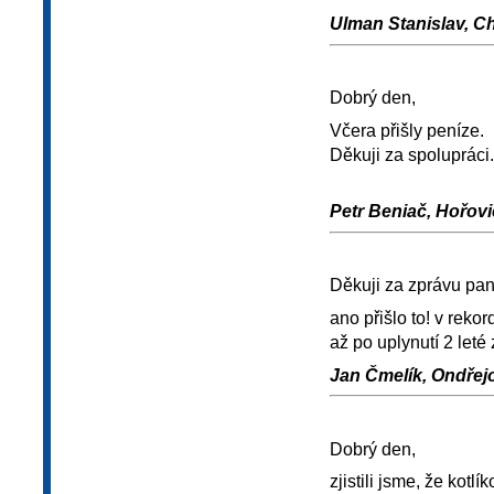
Ulman Stanislav, Ch
Dobrý den,
Včera přišly peníze.
Děkuji za spolupráci.
Petr Beniač, Hořovic
Děkuji za zprávu pan
ano přišlo to! v reko
až po uplynutí 2 leté 
Jan Čmelík, Ondřejov
Dobrý den,
zjistili jsme, že kotl