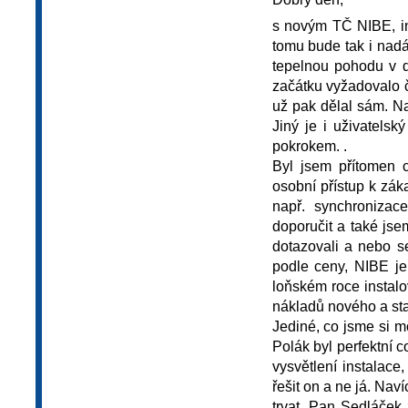
s novým TČ NIBE, in
tomu bude tak i nad
tepelnou pohodu v d
začátku vyžadovalo č
už pak dělal sám. N
Jiný je i uživatelsk
pokrokem. .
Byl jsem přítomen 
osobní přístup k zák
např. synchronizac
doporučit a také jse
dotazovali a nebo se
podle ceny, NIBE je
loňském roce instalo
nákladů nového a sta
Jediné, co jsme si m
Polák byl perfektní 
vysvětlení instalac
řešit on a ne já. Na
trvat. Pan Sedláček 