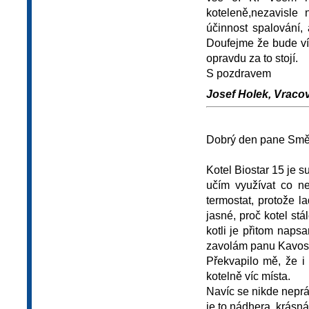
koteleně,nezavisle 
účinnost spalování, 
Doufejme že bude víc
opravdu za to stojí.
S pozdravem
Josef Holek, Vracov
Dobrý den pane Smě
Kotel Biostar 15 je su
učím využívat co ne
termostat, protože l
jasné, proč kotel st
kotli je přitom naps
zavolám panu Kavos
Překvapilo mě, že i 
kotelně víc místa.
Navíc se nikde nepráš
je to nádhera, krásná