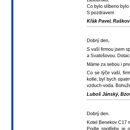
Co bylo slíbeno bylo
S pozdravem
Křák Pavel, Raškovi
Dobrý den,
S vaší firmou jsem s
a Svatošovou. Dotac
Máme za sebou i prvn
Co se týče vaší, fir
kotle, byl bych opatr
vzduch-voda. Bohužel
Luboš Jánský, Bzová
Dobrý den.
Kotel Benekov C17 m
Podle spotřeby je o