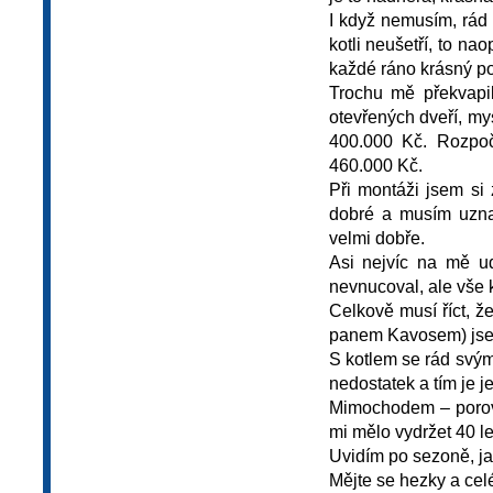
I když nemusím, rád
kotli neušetří, to na
každé ráno krásný po
Trochu mě překvapil
otevřených dveří, mys
400.000 Kč. Rozpoč
460.000 Kč.
Při montáži jsem si
dobré a musím uznat
velmi dobře.
Asi nejvíc na mě ud
nevnucoval, ale vše k
Celkově musí říct, ž
panem Kavosem) jsem
S kotlem se rád svý
nedostatek a tím je j
Mimochodem – porovn
mi mělo vydržet 40 let
Uvidím po sezoně, ja
Mějte se hezky a cel