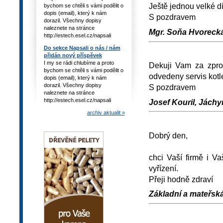
Ještě jednou velké dí
bychom se chtěli s vámi podělit o
dopis (email), který k nám
S pozdravem
dorazil. Všechny dopisy
naleznete na stránce
Mgr. Soňa Hvorecká
http://estech.esel.cz/napsali
Do sekce Napsali o nás / nám
přidán nový příspěvek
I my se rádi chlubíme a proto
Dekuji Vam za zpros
bychom se chtěli s vámi podělit o
odvedeny servis kotl
dopis (email), který k nám
dorazil. Všechny dopisy
S pozdravem
naleznete na stránce
http://estech.esel.cz/napsali
Josef Kouril, Jáchy
archiv aktualit »
Dobrý den,
chci Vaší firmě i Va
vyřízení.
Přeji hodně zdraví
Základní a mateřská