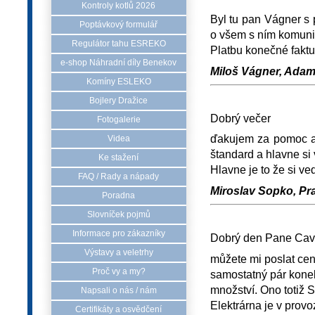
Kontroly kotlů 2026
Byl tu pan Vágner s p
Poptávkový formulář
o všem s ním komuni
Regulátor tahu ESREKO
Platbu konečné faktu
e-shop Náhradní díly Benekov
Miloš Vágner, Adam
Komíny ESLEKO
Bojlery Dražice
Dobrý večer
Fotogalerie
ďakujem za pomoc al
Videa
štandard a hlavne si v
Ke stažení
Hlavne je to že si ve
FAQ / Rady a nápady
Miroslav Sopko, Pra
Poradna
Slovníček pojmů
Informace pro zákazníky
Dobrý den Pane Cav
Výstavy a veletrhy
můžete mi poslat ceno
Proč vy a my?
samostatný pár konek
množství. Ono totiž S
Napsali o nás / nám
Elektrárna je v provo
Certifikáty a osvědčení