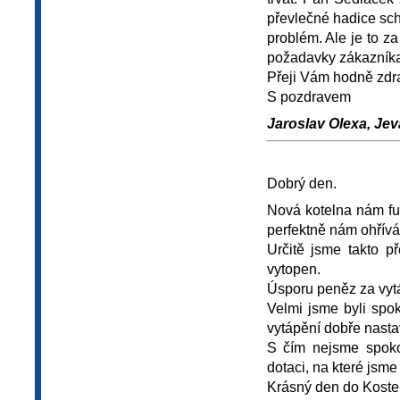
převlečné hadice sch
problém. Ale je to za
požadavky zákazníka 
Přeji Vám hodně zdra
S pozdravem
Jaroslav Olexa, Jev
Dobrý den.
Nová kotelna nám fu
perfektně nám ohřívá
Určitě jsme takto 
vytopen.
Úsporu peněz za vytá
Velmi jsme byli spo
vytápění dobře nastav
S čím nejsme spokoj
dotaci, na které jsme
Krásný den do Koste