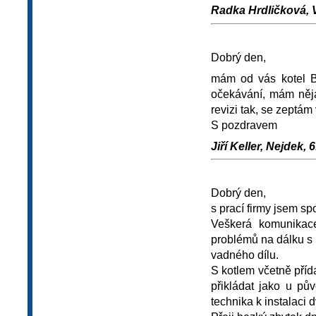
Radka Hrdličková, V
Dobrý den,
mám od vás kotel B
očekávání, mám něja
revizi tak, se zeptám
S pozdravem
Jiří Keller, Nejdek, 6
Dobrý den,
s prací firmy jsem sp
Veškerá komunikace
problémů na dálku s 
vadného dílu.
S kotlem včetně příd
přikládat jako u pů
technika k instalaci 