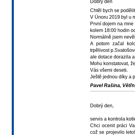
Dobrý den
Chtěl bych se podělit
V Únoru 2019 byl u m
První dojem na mne ud
kolem 18:00 hodin odj
Normálně jsem nevěři
A potom začal kolo
trpělivost p.Svatošov
ale dotace dorazila 
Mohu konstatovat, že
Vás všemi deseti.
Ještě jednou díky a p
Pavel Rašina, Větř
Dobrý den,
servis a kontrola kot
Chci ocenit práci Va
což se projevilo let