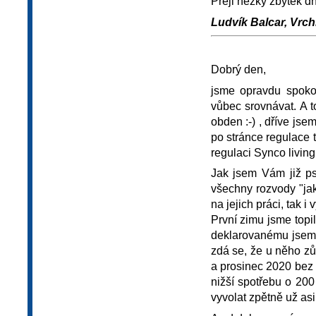
Přeji hezký zbytek d
Ludvík Balcar, Vrchl
Dobrý den,
jsme opravdu spoko
vůbec srovnávat. A t
obden :-) , dříve jse
po stránce regulace
regulaci Synco living.
Jak jsem Vám již psa
všechny rozvody "jak
na jejich práci, tak i 
První zimu jsme topi
deklarovanému jsem 
zdá se, že u něho zů
a prosinec 2020 bez 
nižší spotřebu o 200
vyvolat zpětně už asi