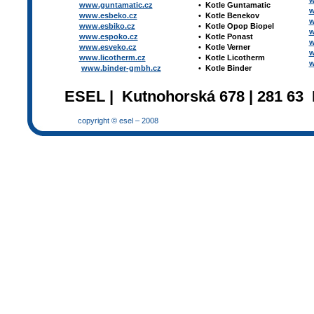
w
www.guntamatic.cz
•
Kotle
Guntamatic
w
www.esbeko.cz
•
Kotle
Benekov
w
www.esbiko.cz
•
Kotle Opop Biopel
w
www.espoko.cz
•
Kotle Ponast
w
www.esveko.cz
•
Kotle Verner
w
www.licotherm.cz
•
Kotle Licotherm
w
www.binder-gmbh.cz
•
Kotle Binder
ESEL | Kutnohorská 678 | 281 63 
copyright © esel – 2008