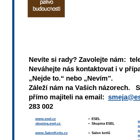
Nevíte si rady? Zavolejte nám: tel
Neváhejte nás kontaktovat i v přípa
„Nejde to.“ nebo „Nevím".
Záleží nám na Vašich názorech. 
přímo majiteli na email:
smeja@es
283 002
www.esel.cz
•
ESEL
w
skupina.esel.cz
•
Skupina ESEL
w
w
www.SalonKotlu.cz
•
Salon kotlů
w