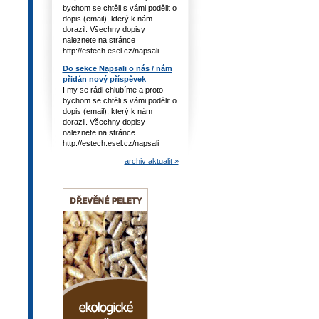
bychom se chtěli s vámi podělit o
dopis (email), který k nám
dorazil. Všechny dopisy
naleznete na stránce
http://estech.esel.cz/napsali
Do sekce Napsali o nás / nám
přidán nový příspěvek
I my se rádi chlubíme a proto
bychom se chtěli s vámi podělit o
dopis (email), který k nám
dorazil. Všechny dopisy
naleznete na stránce
http://estech.esel.cz/napsali
archiv aktualit »