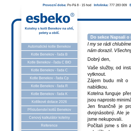
Provozní doba:
Po-Pá 8 - 15 hod
Infolinka:
777 283 009
Kotelny s kotli Benekov na uhlí,
pelety a obilí.
Do sekce Napsali o 
I my se rádi chlubíme
Automatické kotle Benekov
nám dorazil. Všechny 
Kotle Benekov - řada B
Dobrý den,
Kotle Benekov - řada C BIO
Vaše služby, od inst
Kotle Benekov - řada C
vytknout.
Kotle Benekov - řada Cp
Zájem budu mít o p
Kotle Benekov - řada R
nabídkou.
Kotelna funguje pře
Kotle Benekov - řada K
jsou naprosto minimá
Kotlíkové dotace 2026
Jen finančně je p
Příslušenství kotlů Benekov
dvojnásobný. Ale je
Cenový kalkulátor kotelny
jsme nekupovali.
Počítali jsme s tím 
Reference