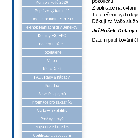
pokojíčku !
Kontroly kotlů 2026
Z aplikace na ovlání
Poptávkový formulář
Toto řešení bych dopo
Regulátor tahu ESREKO
Děkuji za Vaše služ
e-shop Náhradní díly Benekov
Jiří Hošek, Dolany 
Komíny ESLEKO
Datum publikování č
Bojlery Dražice
Fotogalerie
Videa
Ke stažení
FAQ / Rady a nápady
Poradna
Slovníček pojmů
Informace pro zákazníky
Výstavy a veletrhy
Proč vy a my?
Napsali o nás / nám
Certifikáty a osvědčení