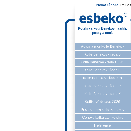
Provozní doba:
Po-Pá 
Kotelny s kotli Benekov na uhlí,
pelety a obilí.
Automatické kotle Benekov
Kotle Benekov - řada B
Kotle Benekov - řada C BIO
Kotle Benekov - řada C
Kotle Benekov - řada Cp
Kotle Benekov - řada R
Kotle Benekov - řada K
Kotlíkové dotace 2026
Příslušenství kotlů Benekov
Cenový kalkulátor kotelny
Reference