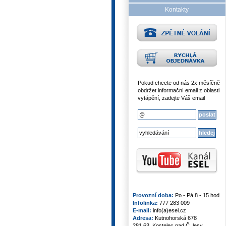
Kontakty
Pokud chcete od nás 2x měsíčně
obdržet informační email z oblasti
vytápění, zadejte Váš email
Provozní doba:
Po - Pá 8 - 15 hod
Infolinka:
777 283 009
E-mail:
info(a)esel.cz
Adresa:
Kutnohorská 678
281 63, Kostelec nad Č. lesy