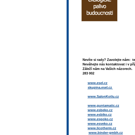
Nevíte si rady? Zavolejte nám: t
Neváhejte nás kontaktovat i v pří
Záleží nám na Vašich názorech. 
283 002
www.esel.cz
skupina.esel.cz
www.SalonKotlu.cz
www.guntamatic.cz
www.esbeko.cz
www.esbiko.cz
www.espoko.cz
www.esveko.cz
www.licotherm.cz
www.binder-gmbh.cz