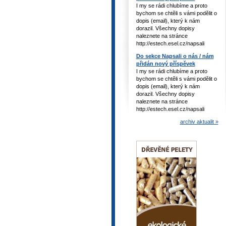
I my se rádi chlubíme a proto
bychom se chtěli s vámi podělit o
dopis (email), který k nám
dorazil. Všechny dopisy
naleznete na stránce
http://estech.esel.cz/napsali
Do sekce Napsali o nás / nám
přidán nový příspěvek
I my se rádi chlubíme a proto
bychom se chtěli s vámi podělit o
dopis (email), který k nám
dorazil. Všechny dopisy
naleznete na stránce
http://estech.esel.cz/napsali
archiv aktualit »