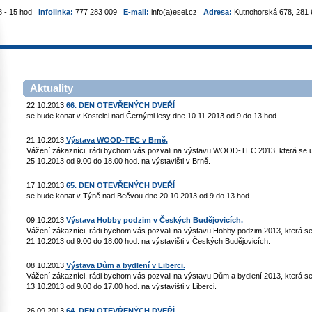
8 - 15 hod
Infolinka:
777 283 009
E-mail:
info(a)esel.cz
Adresa:
Kutnohorská 678, 281 6
Aktuality
22.10.2013
66. DEN OTEVŘENÝCH DVEŘÍ
se bude konat v Kostelci nad Černými lesy dne 10.11.2013 od 9 do 13 hod.
21.10.2013
Výstava WOOD-TEC v Brně.
Vážení zákazníci, rádi bychom vás pozvali na výstavu WOOD-TEC 2013, která se u
25.10.2013 od 9.00 do 18.00 hod. na výstavišti v Brně.
17.10.2013
65. DEN OTEVŘENÝCH DVEŘÍ
se bude konat v Týně nad Bečvou dne 20.10.2013 od 9 do 13 hod.
09.10.2013
Výstava Hobby podzim v Českých Budějovicích.
Vážení zákazníci, rádi bychom vás pozvali na výstavu Hobby podzim 2013, která se
21.10.2013 od 9.00 do 18.00 hod. na výstavišti v Českých Budějovicích.
08.10.2013
Výstava Dům a bydlení v Liberci.
Vážení zákazníci, rádi bychom vás pozvali na výstavu Dům a bydlení 2013, která se
13.10.2013 od 9.00 do 17.00 hod. na výstavišti v Liberci.
26.09.2013
64. DEN OTEVŘENÝCH DVEŘÍ