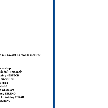
 mu zavolat na mobil: +420 777
y
•
e-shop
tápění
•
i-magazín
telny - ESTECH
my GASOKOL
la NIBE
a krbů
va GEOplast
témy ESLEKO
ické kotelny ESRAK
u ESREKO