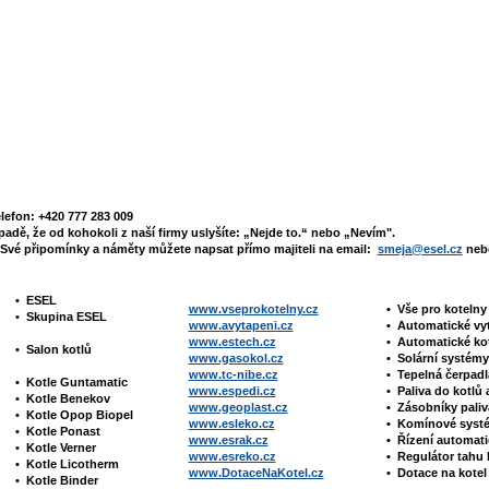
elefon: +420 777 283 009
padě, že od kohokoli z naší firmy uslyšíte: „Nejde to.“ nebo „Nevím".
Své připomínky a náměty můžete napsat přímo majiteli na email:
smeja@esel.cz
nebo
•
ESEL
www.vseprokotelny.cz
•
Vše pro koteln
•
Skupina ESEL
www.avytapeni.cz
•
Automatické vy
www.estech.cz
•
Automatické ko
•
Salon kotlů
www.gasokol.cz
•
Solární systé
www.tc-nibe.cz
• Tepelná čerpad
•
Kotle
Guntamatic
www.espedi.cz
• P
aliva do kotlů 
•
Kotle
Benekov
www.geoplast.cz
•
Zásobníky pali
•
Kotle Opop Biopel
www.esleko.cz
• Komínové sys
•
Kotle Ponast
www.esrak.cz
•
Řízení automat
•
Kotle Verner
www.esreko.cz
• Regulátor tah
•
Kotle Licotherm
www.DotaceNaKotel.cz
• Dotace na kotel
•
Kotle Binder