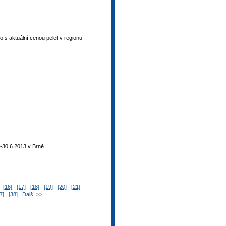
 s aktuální cenou pelet v regionu
-30.6.2013 v Brně.
[16]
[17]
[18]
[19]
[20]
[21]
7]
[38]
Další >>