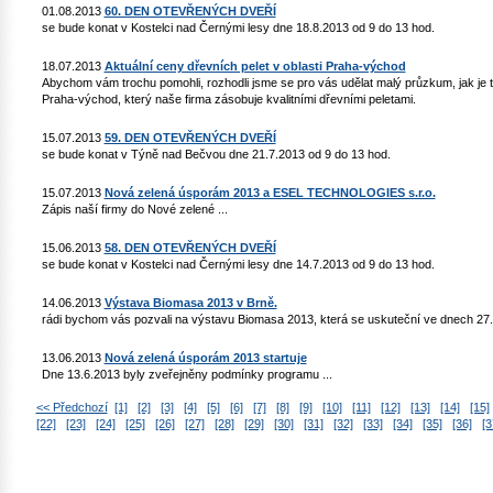
01.08.2013
60. DEN OTEVŘENÝCH DVEŘÍ
se bude konat v Kostelci nad Černými lesy dne 18.8.2013 od 9 do 13 hod.
18.07.2013
Aktuální ceny dřevních pelet v oblasti Praha-východ
Abychom vám trochu pomohli, rozhodli jsme se pro vás udělat malý průzkum, jak je to
Praha-východ, který naše firma zásobuje kvalitními dřevními peletami.
15.07.2013
59. DEN OTEVŘENÝCH DVEŘÍ
se bude konat v Týně nad Bečvou dne 21.7.2013 od 9 do 13 hod.
15.07.2013
Nová zelená úsporám 2013 a ESEL TECHNOLOGIES s.r.o.
Zápis naší firmy do Nové zelené ...
15.06.2013
58. DEN OTEVŘENÝCH DVEŘÍ
se bude konat v Kostelci nad Černými lesy dne 14.7.2013 od 9 do 13 hod.
14.06.2013
Výstava Biomasa 2013 v Brně.
rádi bychom vás pozvali na výstavu Biomasa 2013, která se uskuteční ve dnech 27.
13.06.2013
Nová zelená úsporám 2013 startuje
Dne 13.6.2013 byly zveřejněny podmínky programu ...
<< Předchozí
[1]
[2]
[3]
[4]
[5]
[6]
[7]
[8]
[9]
[10]
[11]
[12]
[13]
[14]
[15]
[22]
[23]
[24]
[25]
[26]
[27]
[28]
[29]
[30]
[31]
[32]
[33]
[34]
[35]
[36]
[3