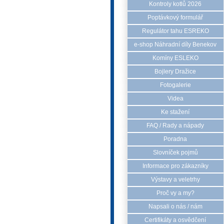
Kontroly kotlů 2026
Poptávkový formulář
Regulátor tahu ESREKO
e-shop Náhradní díly Benekov
Komíny ESLEKO
Bojlery Dražice
Fotogalerie
Videa
Ke stažení
FAQ / Rady a nápady
Poradna
Slovníček pojmů
Informace pro zákazníky
Výstavy a veletrhy
Proč vy a my?
Napsali o nás / nám
Certifikáty a osvědčení