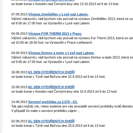
se bude konat v Kostelci nad Černými lesy dne 13.10.2013 od 9 do 13 hod.
07.09.2013
Výstava Zemědělec v Lysé nad Labem.
Vážení zákazníci, rádi bychom vás pozvali na výstavu Zemědělec 2013, která se us
od 9.00 do 17.00 hod. na Výstavišti v Lysé nad Labem.
04.09.2013
Výstava FOR THERM 2013 v Praze.
Vážení zákazníci, rádi bychom vás pozvali na výstavu For Therm 2013, která se usk
od 10.00 do 18.00 hod. na Výstavišti v Praze-Letňanech.
04.09.2013
Výstava Domov a teplo v Lysé nad Labem.
Vážení zákazníci, rádi bychom vás pozvali na výstavu Domov a teplo 2013, která se
od 9.00 do 17.00 hod. na Výstavišti v Lysé nad Labem.
16.08.2013
63. DEN OTEVŘENÝCH DVEŘÍ
se bude konat v Týně nad Bečvou dne 22.9.2013 od 9 do 13 hod.
15.08.2013
62. DEN OTEVŘENÝCH DVEŘÍ
se bude konat v Kostelci nad Černými lesy dne 15.9.2013 od 9 do 13 hod.
14.08.2013
Servisní prohlídka za 2.575,- Kč.
Tak jako každý rok, i letos budeme pro vás provádět servisní prohlídky kotlů Benek
V případě že máte o servisní prohlídku zájem ...
02.08.2013
61. DEN OTEVŘENÝCH DVEŘÍ
se bude konat v Týně nad Bečvou dne 25.8.2013 od 9 do 13 hod.