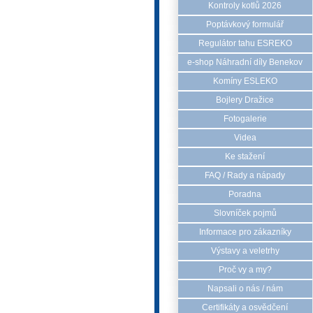
Kontroly kotlů 2026
Poptávkový formulář
Regulátor tahu ESREKO
e-shop Náhradní díly Benekov
Komíny ESLEKO
Bojlery Dražice
Fotogalerie
Videa
Ke stažení
FAQ / Rady a nápady
Poradna
Slovníček pojmů
Informace pro zákazníky
Výstavy a veletrhy
Proč vy a my?
Napsali o nás / nám
Certifikáty a osvědčení