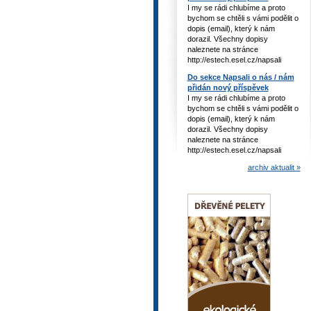
I my se rádi chlubíme a proto
bychom se chtěli s vámi podělit o
dopis (email), který k nám
dorazil. Všechny dopisy
naleznete na stránce
http://estech.esel.cz/napsali
Do sekce Napsali o nás / nám
přidán nový příspěvek
I my se rádi chlubíme a proto
bychom se chtěli s vámi podělit o
dopis (email), který k nám
dorazil. Všechny dopisy
naleznete na stránce
http://estech.esel.cz/napsali
archiv aktualit »