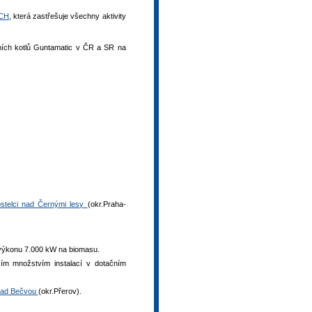
CH
, která zastřešuje všechny aktivity
ních kotlů Guntamatic v ČR a SR na
stelci nad Černými lesy
(okr.Praha-
o výkonu 7.000 kW na biomasu.
ím množstvím instalací v dotačním
 nad Bečvou
(okr.Přerov).