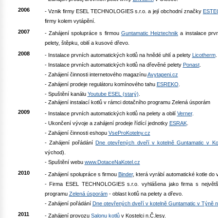
2006
- Vznik firmy ESEL TECHNOLOGIES s.r.o. a její obchodní značky
ESTE
firmy kolem vytápění.
2007
- Zahájení spolupráce s firmou
Guntamatic Heiztechnik
a instalace prv
pelety, štěpku, obilí a kusové dřevo.
2008
- Instalace prvních automatických kotlů na hnědé uhlí a pelety
Licotherm
.
- Instalace prvních automatických kotlů na dřevěné pelety
Ponast
.
- Zahájení činnosti internetového magazínu
Avytapeni.cz
- Zahájení prodeje regulátoru komínového tahu
ESREKO
.
- Spuštění kanálu
Youtube ESEL (starý)
.
- Zahájení instalací kotlů v rámci dotačního programu Zelená úsporám
2009
- Instalace prvních automatických kotlů na pelety a obilí
Verner
.
- Ukončení vývoje a zahájení prodeje řídící jednotky
ESRAK
.
- Zahájení činnosti eshopu
VseProKotelny.cz
- Zahájení pořádání
Dne otevřených dveří v kotelně Guntamatic v Ko
východ).
- Spuštění webu
www.DotaceNaKotel.cz
2010
- Zahájení spolupráce s firmou
Binder
, která vyrábí automatické kotle d
- Firma ESEL TECHNOLOGIES s.r.o. vyhlášena jako firma s největš
programu
Zelená úsporám
- oblast kotlů na pelety a dřevo.
- Zahájení pořádání
Dne otevřených dveří v kotelně Guntamatic v Týně
2011
- Zahájení provozu
Salonu kotlů
v Kostelci n.Č.lesy.