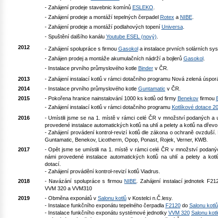
- Zahájení prodeje stavebnic komínů
ESLEKO
.
- Zahájení prodeje a montáží tepelných čerpadel
Rotex
a
NIBE
.
- Zahájení prodeje a montáží podlahových topení
Universa
.
- Spuštění dalšího kanálu
Youtube ESEL (nový)
.
2012
- Zahájení spolupráce s firmou
Gasokol
a instalace prvních solárních sy
- Zahájen prodej a montáže akumulačních nádrží a bojlerů
Gasokol
.
- Instalace prvního průmyslového kotle
Binder
v ČR.
2013
- Zahájení instalací kotlů v rámci dotačního programu Nová zelená úspor
2014
- Instalace prvního průmyslového kotle
Guntamatic
v ČR.
2015
- Pokořena hranice nainstalování 1000 ks kotlů od firmy
Benekov
firmou
-
Zahájení instalací kotlů v rámci dotačního programu
Kotlíkové dotace 2
2016
- Umístili jsme se na 1. místě v rámci celé ČR v množství podaných a
provedené instalace automatických kotlů na uhlí a pelety a kotlů na dřev
- Zahájení provádení kontrol-revizí kotlů dle zákona o ochraně ovzduší.
Guntamatic, Benekov, Licotherm, Opop, Ponast, Rojek, Verner, KWB.
2017
- Opět jsme se umístili na 1. místě v rámci celé ČR v množství podan
námi provedené instalace automatických kotlů na uhlí a pelety a kot
dotací.
- Zahájení provádění kontrol-revizí kotlů Viadrus.
2018
- Navázání spolupráce s firmou
NIBE
. Zahájení instalací jednotek F
VVM 320 a VVM310
2019
- Obměna exponátů v
Salonu kotlů
v
Kostelci n.Č.lesy.
- Instalace funkčního exponátu tepelného čerpadla
F2120
do
Salonu kotlů
- Instalace
funkčního exponátu systémové jednotky
VVM 320
Salonu kotl