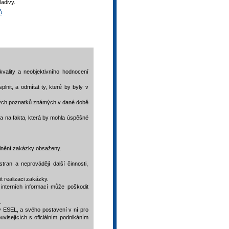
ladivy.
ů
vality a neobjektivního hodnocení
nit, a odmítat ty, které by byly v
ckých poznatků známých v dané době
 a na fakta, která by mohla úspěšné
plnění zakázky obsaženy.
ran a neprovádějí další činnosti,
 realizaci zakázky.
interních informací může poškodit
.
v ESEL, a svého postavení v ní pro
visejících s oficiálním podnikáním