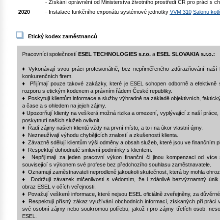
- Získání oprávnění od Ministerstva životního prostředí ČR pro práci s ch
2020
- Instalace
funkčního exponátu systémové jednotky
VVM 310
Salonu kotl
Etický kodex zaměstnanců
Pracovníci společností
ESEL TECHNOLOGIES
s.r.o.
a
ESEL SLOVAKIA s.r.o.:
♦ Vykonávají svou práci profesionálně, bez nepřiměřeného zdůrazňování naší k
konkurenčních firem.
♦ Přijímají pouze takové zakázky, které je ESEL schopen odborně a efektivně spl
rozporu s etickým kodexem a právním řádem České republiky.
♦ Poskytují klientům informace a služby výhradně na základě objektivních, fakti
a čase a s ohledem na jejich zájmy.
♦ Upozorňují klienty na veškerá možná rizika a omezení, vyplývající z naší práce,
poskytnutí našich služeb ovlivnit.
♦ Řadí zájmy našich klientů vždy na první místo, a to i na úkor vlastní újmy.
♦ Nezneužívají výhodu chybějících znalostí a zkušeností klienta.
♦ Závazně sdělují klientům výši odměny a obsah služeb, které jsou ve finančním 
♦ Respektují dohodnuté smluvní podmínky s klientem.
♦ Nepřijímají za jeden pracovní výkon finanční či jinou kompenzaci od více st
související s výkonem své profese bez předchozího souhlasu zaměstnavatele.
♦ Oznamují zaměstnavateli neprodleně jakoukoli skutečnost, která by mohla ohrozit
♦ Dodržují závazek mlčenlivosti s vědomím, že i zdánlivě bezvýznamný únik 
obraz ESEL v očích veřejnosti.
♦ Považují veškeré informace, které nejsou ESEL oficiálně zveřejněny, za důvěrné
♦ Respektují přísný zákaz využívání obchodních informací, získaných při práci 
své osobní zájmy nebo soukromou potřebu, jakož i pro zájmy třetích osob, nesou
ESEL.