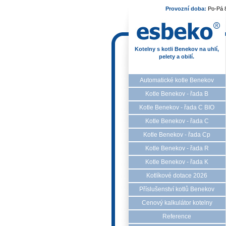
Provozní doba:
Po-Pá 
Kotelny s kotli Benekov na uhlí,
pelety a obilí.
Automatické kotle Benekov
Kotle Benekov - řada B
Kotle Benekov - řada C BIO
Kotle Benekov - řada C
Kotle Benekov - řada Cp
Kotle Benekov - řada R
Kotle Benekov - řada K
Kotlíkové dotace 2026
Příslušenství kotlů Benekov
Cenový kalkulátor kotelny
Reference