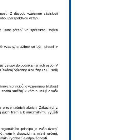
ností. Z důvodu vzájemné závislosti
dobou perspektivou vztahu.
, jsme přesní ve specifikaci svých
obé vztahy, snažíme se být přesní v
ají vstupy do podnikání jiných osob. V
 získávají výrobky a služby ESEL svůj
nných principů, o vzájemnou blízkost
 snaha směřují k vám a usilují o vaši
a prezentačních akcích. Zákazníci z
 jejich firem a k maximálnímu využití
regionálního principu je vaše území
ýt vám k dispozici na místě určení,
mální rychlostí a odpovědností.