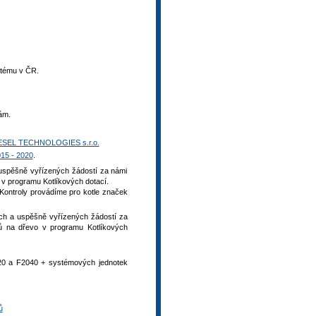
stému v ČR.
ám.
ESEL TECHNOLOGIES s.r.o.
015 - 2020
.
 uspěšně vyřízených žádostí za námi
o v programu Kotlíkových dotací.
 Kontroly provádíme pro kotle značek
ých a uspěšně vyřízených žádostí za
lů na dřevo v programu Kotlíkových
2120 a F2040 + systémových jednotek
ů