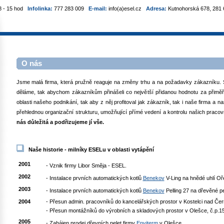
8 - 15 hod
Infolinka:
777 283 009
E-mail:
info(a)esel.cz
Adresa:
Kutnohorská 678, 281 6
O nás
Jsme malá firma, která pružně reaguje na změny trhu a na požadavky zákazníku. 
děláme, tak abychom zákazníkům přinášeli co největší přidanou hodnotu za přimě
oblasti našeho podnikání, tak aby z něj profitoval jak zákazník, tak i naše firma a
přehlednou organizační strukturu, umožňující přímé vedení a kontrolu našich praco
nás důležitá a podřizujeme jí vše.
Naše historie - milníky ESELu v oblasti vytápění
2001
- Vznik firmy Libor Směja - ESEL.
2002
- Instalace prvních automatických kotlů
Benekov
V-Ling na hnědé uhlí Oř
2003
- Instalace prvních automatických kotlů
Benekov
Pelling 27 na dřevěné pe
2004
- Přesun admin. pracovníků do kancelářských prostor v Kostelci nad Čern
- Přesun montážníků do výrobních a skladových prostor v Olešce, č.p.1
2005
- Zahájen prodej dřevních pelet firmy
Enviterm
v Olešce.