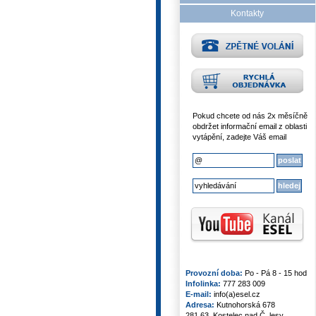
Kontakty
Pokud chcete od nás 2x měsíčně
obdržet informační email z oblasti
vytápění, zadejte Váš email
Provozní doba:
Po - Pá 8 - 15 hod
Infolinka:
777 283 009
E-mail:
info(a)esel.cz
Adresa:
Kutnohorská 678
281 63, Kostelec nad Č. lesy