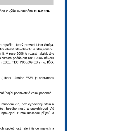
i něco z výše uvedeného
ETICKÉHO
rejstříku, který provedl Libor Směja.
 oblasti stavebnictví a strojírenství.
lí. V roce 2006 je rozsah aktivit této
tak vzniká počátkem roku 2006 několik
elen ESEL TECHNOLOGIES s.r.o. IČO:
 (Libor). Jméno ESEL je ochrannou
začínající podnikatelé velmi podobně.
mnohem víc, než vypovídají stálá a
st bezúhonnosti a spolehlivosti. Ač
uspokojení z maximalizace příjmů a
h společnosti, ale i tisíce malých a