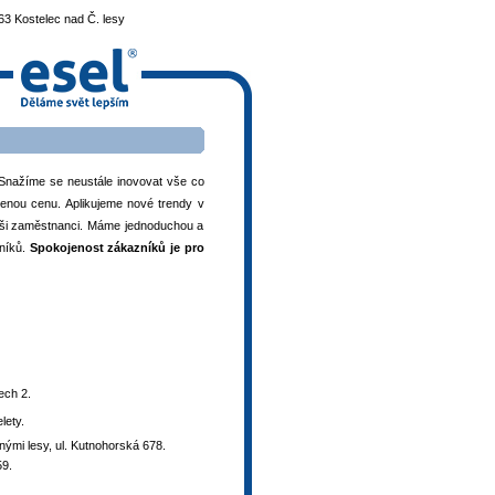
3 Kostelec nad Č. lesy
Snažíme se neustále inovovat vše co
řenou cenu. Aplikujeme nové trendy v
 naši zaměstnanci. Máme jednoduchou a
vníků.
Spokojenost zákazníků je pro
ech 2.
lety.
ými lesy, ul. Kutnohorská 678.
59.