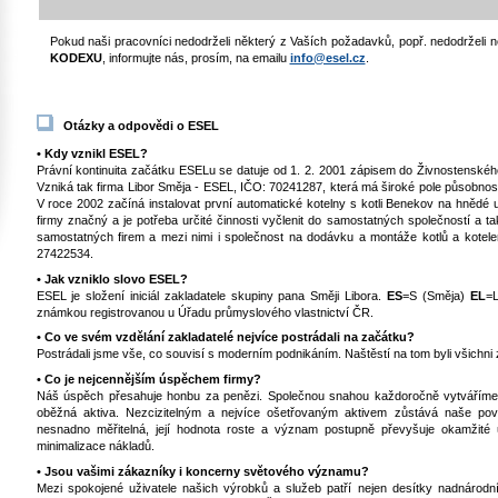
Pokud naši pracovníci nedodrželi některý z Vaších požadavků, popř. nedodržel
KODEXU
, informujte nás, prosím, na emailu
info@esel.cz
.
Otázky a odpovědi o ESEL
• Kdy vznikl ESEL?
Právní kontinuita začátku ESELu se datuje od 1. 2. 2001 zápisem do Živnostenského 
Vzniká tak firma Libor Směja - ESEL, IČO: 70241287, která má široké pole působnosti v
V roce 2002 začíná instalovat první automatické kotelny s kotli Benekov na hnědé uh
firmy značný a je potřeba určité činnosti vyčlenit do samostatných společností a 
samostatných firem a mezi nimi i společnost na dodávku a montáže kotlů a kot
27422534.
• Jak vzniklo slovo ESEL?
ESEL je složení iniciál zakladatele skupiny pana Směji Libora.
ES
=S (Směja)
EL
=L
známkou registrovanou u Úřadu průmyslového vlastnictví ČR.
• Co ve svém vzdělání zakladatelé nejvíce postrádali na začátku?
Postrádali jsme vše, co souvisí s moderním podnikáním. Naštěstí na tom byli všichni 
• Co je nejcennějším úspěchem firmy?
Náš úspěch přesahuje honbu za penězi. Společnou snahou každoročně vytváříme 
oběžná aktiva. Nezcizitelným a nejvíce ošetřovaným aktivem zůstává naše pově
nesnadno měřitelná, její hodnota roste a význam postupně převyšuje okamžité 
minimalizace nákladů.
• Jsou vašimi zákazníky i koncerny světového významu?
Mezi spokojené uživatele našich výrobků a služeb patří nejen desítky nadnárodníc