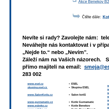
Akce Benekov B20
Čtěte dále:
Kot
Nevíte si rady? Zavolejte nám: tel
Neváhejte nás kontaktovat i v přípa
„Nejde to.“ nebo „Nevím".
Záleží nám na Vašich názorech. 
přímo majiteli na email:
smeja@es
283 002
www.esel.cz
•
ESEL
w
skupina.esel.cz
•
Skupina ESEL
w
w
www.SalonKotlu.cz
•
Salon kotlů
w
w
www.guntamatic.cz
•
Kotle
Guntamatic
w
www.esbeko.cz
•
Kotle
Benekov
w