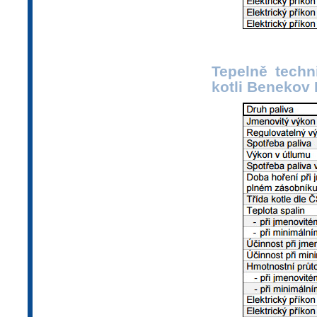
Tepelně techn
kotli Benekov 