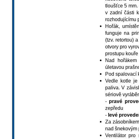
tloušťce 5 mm. 
v zadní části 
rozhodujícímu p
Hořák, umístě
funguje na pri
(tzv. retortou)
otvory pro vyro
prostupu kouře
Nad hořákem j
úletavou prašn
Pod spalovací 
Vedle kotle je
paliva. V závis
sériově vyrábě
-
pravé prov
zepředu
-
levé provede
Za zásobníkem p
nad šnekovým 
Ventilátor pr