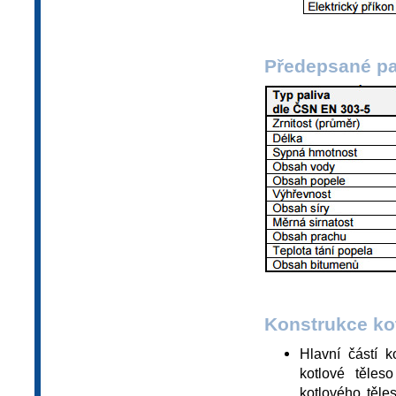
Předepsané pal
Konstrukce kot
Hlavní částí k
kotlové těles
kotlového těle