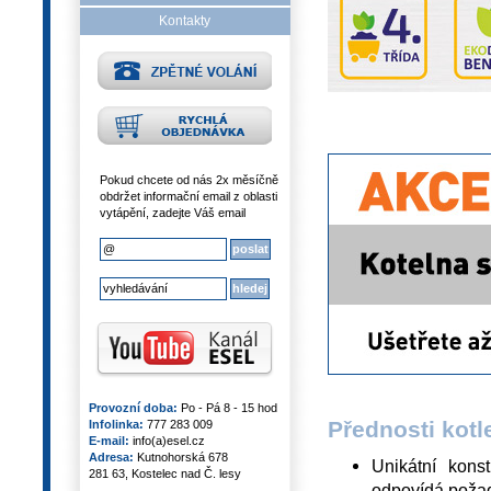
Kontakty
Pokud chcete od nás 2x měsíčně
obdržet informační email z oblasti
vytápění, zadejte Váš email
Provozní doba:
Po - Pá 8 - 15 hod
Přednosti kotl
Infolinka:
777 283 009
E-mail:
info(a)esel.cz
Adresa:
Kutnohorská 678
Unikátní kons
281 63, Kostelec nad Č. lesy
odpovídá požad