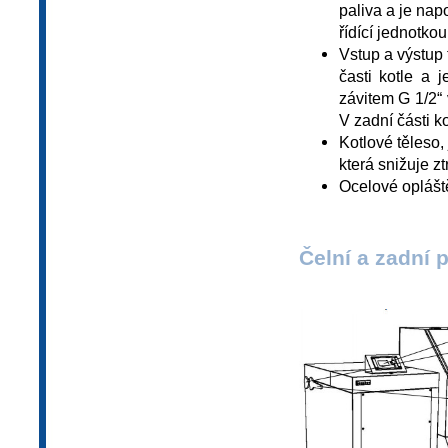
paliva a je na
řídící jednotkou
Vstup a výstup 
časti kotle a
závitem G 1/2“ 
V zadní části k
Kotlové těleso,
která snižuje zt
Ocelové opláště
Čelní a zadní 