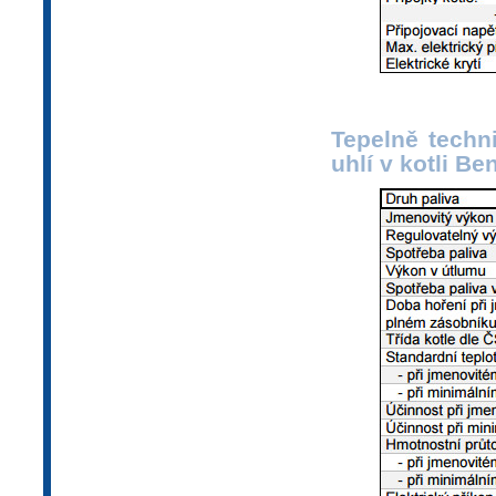
Tepelně techn
uhlí v kotli B