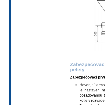
Zabezpečovac
pelety
Zabezpečovací prvky
Havarijní termo
je nastaven na
požadovanou te
kotle v rozvaděč