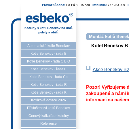
Provozní doba:
Po-Pá 8 - 15 hod
Infolinka:
777 283 009
Kotelny s kotli Benekov na uhlí,
pelety a obilí.
Montáž kotlů Beneko
Kotel Benekov B 
Automatické kotle Benekov
Kotle Benekov - řada B
Kotle Benekov - řada C BIO
Akce Benekov B
Kotle Benekov - řada C
Kotle Benekov - řada Cp
Kotle Benekov - řada R
Pozor! Vyřizujeme d
Kotle Benekov - řada K
zakoupené a námi in
informací na naše
Kotlíkové dotace 2026
Příslušenství kotlů Benekov
Cenový kalkulátor kotelny
Reference