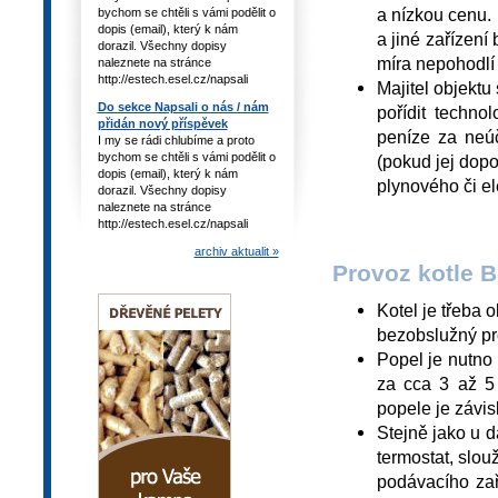
a nízkou cenu. 
bychom se chtěli s vámi podělit o
dopis (email), který k nám
a jiné zařízen
dorazil. Všechny dopisy
míra nepohodlí
naleznete na stránce
http://estech.esel.cz/napsali
Majitel objekt
Do sekce Napsali o nás / nám
pořídit techno
přidán nový příspěvek
peníze za neúč
I my se rádi chlubíme a proto
bychom se chtěli s vámi podělit o
(pokud jej dopo
dopis (email), který k nám
plynového či el
dorazil. Všechny dopisy
naleznete na stránce
http://estech.esel.cz/napsali
archiv aktualit »
Provoz kotle B
Kotel je třeba
bezobslužný pr
Popel je nutno 
za cca 3 až 5 
popele je závis
Stejně jako u d
termostat, slou
podávacího zař