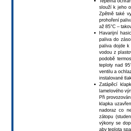
Tepelná ochran
slouží k jeho 
Zpětně také vy
prohoření pali
až 85°C – tako
Havarijní hasi
paliva do záso
paliva dojde k 
vodou z plasto
podobě termost
teploty nad 95
ventilu a ochla
instalované tla
Zatápěcí klap
lamelového výmě
Při provozování
klapka uzavřen
nadoraz co ne
zátopu (stude
výkony se dopo
aby teplota spa