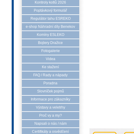
Kontroly kotlů 2026
Poptávkový formulář
Regulátor tahu ESREKO
e-shop Náhradní díly Benekov
Komíny ESLEKO
Bojlery Dražice
Fotogalerie
Videa
Ke stažení
FAQ / Rady a nápady
Poradna
Slovníček pojmů
Informace pro zákazníky
Výstavy a veletrhy
Proč vy a my?
Napsali o nás / nám
Certifikáty a osvědčení