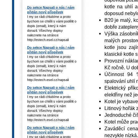
kotle na uhlí 
Do sekce Napsali o nás / nám
přidán nový příspěvek
doposud nebylo
I my se rádi chlubíme a proto
B20 je malý, k
bychom se chtěli s vámi podělit o
dopis (email), který k nám
dobře zateplen
dorazil. Všechny dopisy
Výška zásobník
naleznete na stránce
malých prostor
http://estech.esel.cz/napsali
kotle jsou zaj
Do sekce Napsali o nás / nám
přidán nový příspěvek
klasické kotle
I my se rádi chlubíme a proto
Provozní nákla
bychom se chtěli s vámi podělit o
dopis (email), který k nám
Kč ročně. U do
dorazil. Všechny dopisy
Účinnost 94 %
naleznete na stránce
http://estech.esel.cz/napsali
spalování uhlí n
Elektrický př
Do sekce Napsali o nás / nám
přidán nový příspěvek
elektřiny než j
I my se rádi chlubíme a proto
Kotel je vybav
bychom se chtěli s vámi podělit o
dopis (email), který k nám
Litinový hořák 
dorazil. Všechny dopisy
Jednoduché čišt
naleznete na stránce
http://estech.esel.cz/napsali
Kotel může pra
Do sekce Napsali o nás / nám
Zaváděcí cena
přidán nový příspěvek
nezvykle nízká
I my se rádi chlubíme a proto