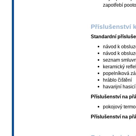
zapotřebí pooto
Příslušenství 
Standardní přísluše
návod k obsluze 
návod k obsluze
seznam smluvní
keramický refle
popelníková z
hráblo čištění
havarijní hasic
Příslušenství na přá
pokojový termo
Příslušenství na přá