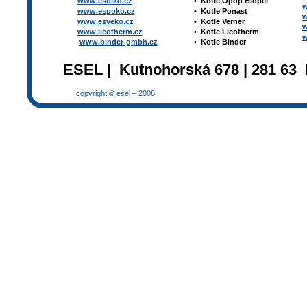
www.esbiko.cz
•
Kotle Opop Biopel
w
www.espoko.cz
•
Kotle Ponast
w
www.esveko.cz
•
Kotle Verner
w
www.licotherm.cz
•
Kotle Licotherm
w
www.binder-gmbh.cz
•
Kotle Binder
ESEL | Kutnohorská 678 | 281 63 
copyright © esel – 2008